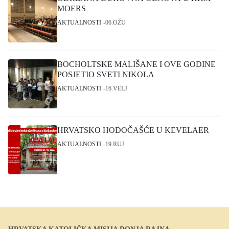
MOERS
AKTUALNOSTI
06.OŽU
BOCHOLTSKE MALIŠANE I OVE GODINE
POSJETIO SVETI NIKOLA
AKTUALNOSTI
16.VELJ
HRVATSKO HODOČAŠĆE U KEVELAER
AKTUALNOSTI
19.RUJ