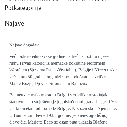
Potkategorije
Najave
Najave događaja
Već tradicionalno svake godine na treću subotu u mjesecu
rujnu Hrvati katolici iz njemačke pokrajine Nordrhein-
Westfalen (Sjeverna Rajna-Vestfalija), Belgije i Nizozemske
već skoro 50 godina organizirano hodočaste u svetište
Majke Božje, Djevice Siromaha u Banneuxu.​
Banneux je malo mjesto u Belgiji s otprilike tristotinjak
stanovnika, a smješteno je jugoistočno od grada Liègea i 30-
tak kilometara od tromeđe Belgije, Nizozemske i Njemačke.
U Banneuxu, davne 1933. godine, jedanaestogodišnjoj
djevojčici Mariette Beco se osam puta ukazala Blažena