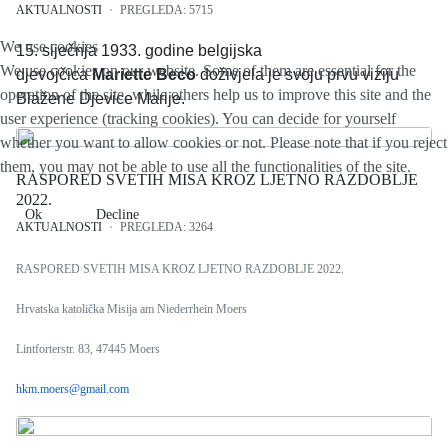
AKTUALNOSTI
PREGLEDA: 5715
We use cookies
15. sije
čnja
1933. godine belgijska
We use cookies on our website. Some of them are essential for the
djevojčica
Mariette
Beco
doživjela je svoju prvu viziju
operation of the site, while others help us to improve this site and the
Blažene Djevice Marije.
user experience (tracking cookies). You can decide for yourself
whether you want to allow cookies or not. Please note that if you reject
them, you may not be able to use all the functionalities of the site.
RASPORED SVETIH MISA KROZ LJETNO RAZDOBLJE
2022.
Ok
Decline
AKTUALNOSTI
PREGLEDA: 3264
RASPORED SVETIH MISA KROZ LJETNO RAZDOBLJE 2022.
Hrvatska katolička Misija am Niederrhein Moers
Lintforterstr. 83, 47445 Moers
hkm.moers@gmail.com