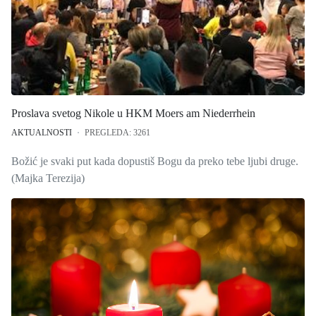
Proslava svetog Nikole u HKM Moers am Niederrhein
AKTUALNOSTI
PREGLEDA: 3261
Božić je svaki put kada dopustiš Bogu da preko tebe ljubi druge.
(Majka Terezija)