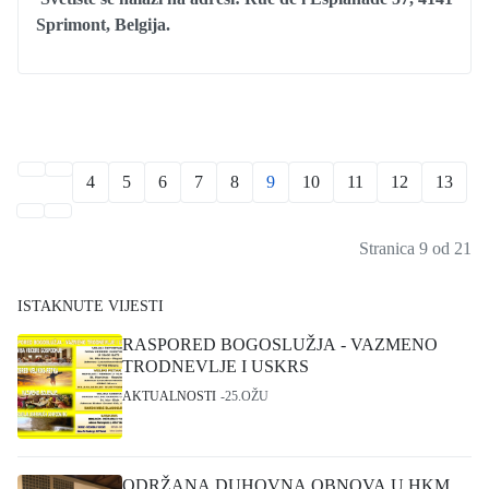
Sprimont, Belgija.
4
5
6
7
8
9
10
11
12
13
Stranica 9 od 21
ISTAKNUTE VIJESTI
RASPORED BOGOSLUŽJA - VAZMENO
TRODNEVLJE I USKRS
AKTUALNOSTI
25.OŽU
ODRŽANA DUHOVNA OBNOVA U HKM