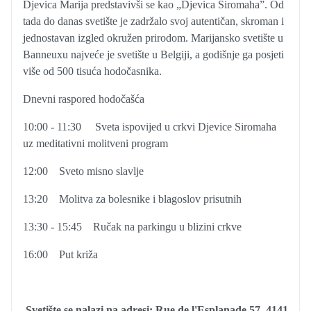
Djevica Marija predstavivši se kao „Djevica Siromaha”. Od
tada do danas svetište je zadržalo svoj autentičan, skroman i
jednostavan izgled okružen prirodom. Marijansko svetište u
Banneuxu najveće je svetište u Belgiji, a godišnje ga posjeti
više od 500 tisuća hodočasnika.
Dnevni raspored hodočašća
10:00 - 11:30
Sveta ispovijed u crkvi Djevice Siromaha
uz meditativni molitveni program
12:00
Sveto misno slavlje
13:20
Molitva za bolesnike i blagoslov prisutnih
13:30 - 15:45
Ručak na parkingu u blizini crkve
16:00
Put križa
Svetište se nalazi na adresi: Rue de l'Esplanade 57, 4141