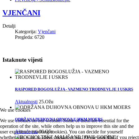
VJENČANI
Detalji
Kategorija:
Vjenčani
Pregleda: 6720
Istaknute vijesti
RASPORED BOGOSLUŽJA - VAZMENO TRODNEVLJE I USKRS
Aktualnosti
25.Ožu
We use cookies
ODRŽANA DUHOVNA OBNOVA U HKM MOERS
We use cookies on our website. Some of them are essential for the
operation of the site, while others help us to improve this site and the
Aktualnosti
06.Ožu
user experience (tracking cookies). You can decide for yourself
whether you want to allow cookies or not. Please note that if you reject