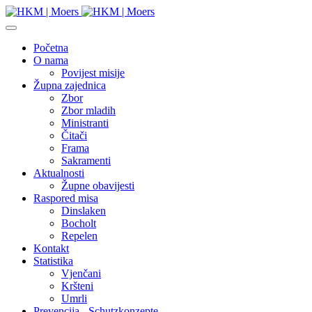
Početna
O nama
Povijest misije
Župna zajednica
Zbor
Zbor mladih
Ministranti
Čitači
Frama
Sakramenti
Aktualnosti
Župne obavijesti
Raspored misa
Dinslaken
Bocholt
Repelen
Kontakt
Statistika
Vjenčani
Kršteni
Umrli
Prevencija - Schutzkonzepte