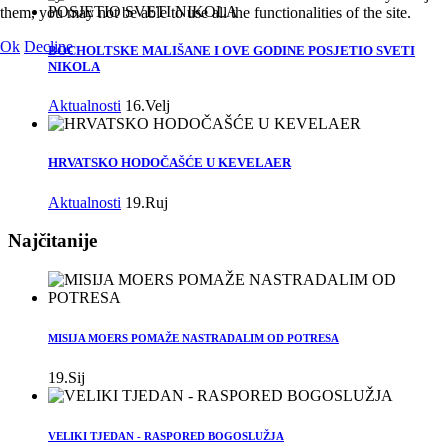
them, you may not be able to use all the functionalities of the site.
Ok
Decline
BOCHOLTSKE MALIŠANE I OVE GODINE POSJETIO SVETI
NIKOLA
Aktualnosti
16.Velj
HRVATSKO HODOČAŠĆE U KEVELAER
Aktualnosti
19.Ruj
Najčitanije
MISIJA MOERS POMAŽE NASTRADALIM OD POTRESA
19.Sij
VELIKI TJEDAN - RASPORED BOGOSLUŽJA