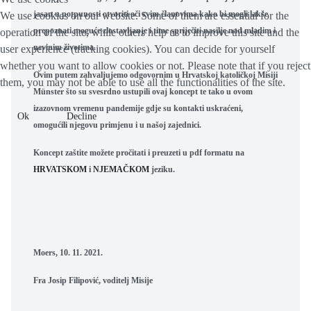
jasan u potpunosti otvoriti oči svim članovima kako bi mogli lakše
We use cookies on our website. Some of them are essential for the
prepoznati moguće zlostavljanje i time spriječiti nasilje nad mladim i
operation of the site, while others help us to improve this site and the
nevinim životima.
user experience (tracking cookies). You can decide for yourself
whether you want to allow cookies or not. Please note that if you reject
Ovim putem zahvaljujemo odgovornim u Hrvatskoj katoličkoj Misiji
them, you may not be able to use all the functionalities of the site.
Münster što su svesrdno ustupili ovaj koncept te tako u ovom
izazovnom vremenu pandemije gdje su kontakti uskraćeni,
Ok
Decline
omogućili njegovu primjenu i u našoj zajednici.
Koncept zaštite možete pročitati i preuzeti u pdf formatu na
HRVATSKOM
i
NJEMAČKOM
jeziku
.
Moers, 10. 11. 2021.
Fra Josip Filipović, voditelj Misije