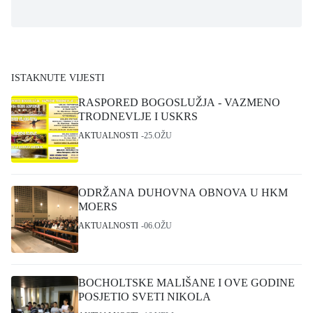
ISTAKNUTE VIJESTI
RASPORED BOGOSLUŽJA - VAZMENO
TRODNEVLJE I USKRS
AKTUALNOSTI
25.OŽU
ODRŽANA DUHOVNA OBNOVA U HKM
MOERS
AKTUALNOSTI
06.OŽU
BOCHOLTSKE MALIŠANE I OVE GODINE
POSJETIO SVETI NIKOLA