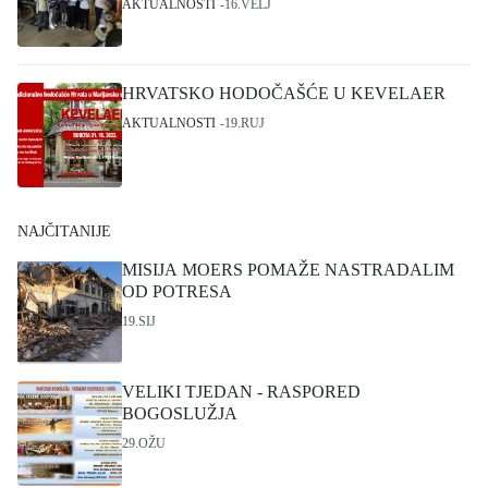
AKTUALNOSTI
16.VELJ
HRVATSKO HODOČAŠĆE U KEVELAER
AKTUALNOSTI
19.RUJ
NAJČITANIJE
MISIJA MOERS POMAŽE NASTRADALIM
OD POTRESA
19.SIJ
VELIKI TJEDAN - RASPORED
BOGOSLUŽJA
29.OŽU