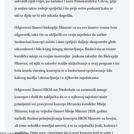
zahvatili cijeli svijet, pa nažalost i našu Rimokatoličku Crkvu, gdje
je nužno takve radnje spriječiti i što prije nešto poduzeti kako se
takva djela ne bi više nikada dogodila.
Odgovorni članovi biskupije Münster su na ove izazove veoma brzo
odgovorili, tako što su uključili sve svoje zajednice da načine
institucioni koncept zaštite i time spriječe daljnje zloupotrebe glede
seksualnosti i bilo kojeg drugog zlostavljanja. Budući da su strane
katoličke misije sa svojim maternjim jezikom također dio Biskupije
Munster, od njih se također tražilo uključivanje u ovaj program i što
brža izrada vlastitog koncepta te u budućnosti sprječavanje bilo
kakvog nasilja i zlostavljanja i u njihovim zajednicama.
Odgovorni članovi HKM am Niederhein su razmotrili mnoge
koncepte i došli do zaključka da se u njihovoj zajednici može
primijeniti već provjereni koncept Hrvatske katoličke Misije
Münster, koji su vrijedni članovi Misije Minster 2020. godine
načinili. Razlozi primjenjivanja koncepta HKM Münster su brojni,
ali ćemo nekoliko temeljni navesti, a to su zajednički jezik, kultura i
tradicija. Osim toga, vjerujemo da će ovaj koncept koji je sažet i
We use cookies