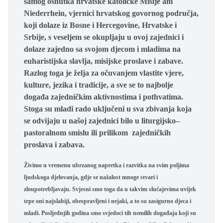
samog osnutka hrvatske katoličke Misije am
Niederrhein, vjernici hrvatskog govornog područja,
koji dolaze iz Bosne i Hercegovine, Hrvatske i
Srbije, s veseljem se okupljaju u ovoj zajednici i
dolaze zajedno sa svojom djecom i mladima na
euharistijska slavlja, misijske proslave i zabave.
Razlog toga je želja za očuvanjem vlastite vjere,
kulture, jezika i tradicije, a sve se to najbolje
događa zajedničkim aktivnostima i pothvatima.
Stoga su mladi rado uključeni u sva zbivanja koja
se odvijaju u našoj zajednici bilo u liturgijsko–
pastoralnom smislu ili prilikom zajedničkih
proslava i zabava.
Živimo u vremenu ubrzanog napretka i razvitka na svim poljima
ljudskoga djelovanja, gdje se nažalost mnoge stvari i
zloupotrebljavaju. Svjesni smo toga da u takvim slučajevima uvijek
trpe oni najslabiji, obespravljeni i nejaki, a to su zasigurno djeca i
mladi. Posljednjih godina smo svjedoci tih nemilih događaja koji su