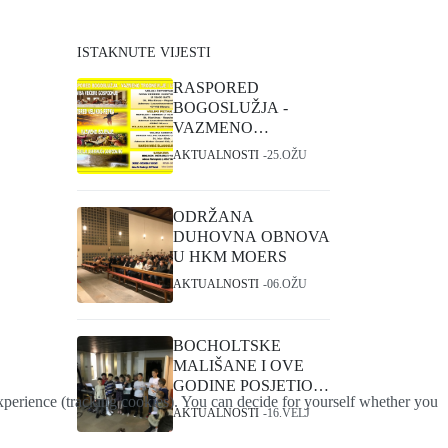
ISTAKNUTE VIJESTI
RASPORED
BOGOSLUŽJA -
VAZMENO
TRODNEVLJE I
AKTUALNOSTI
25.OŽU
USKRS
ODRŽANA
DUHOVNA OBNOVA
U HKM MOERS
AKTUALNOSTI
06.OŽU
BOCHOLTSKE
MALIŠANE I OVE
GODINE POSJETIO
 experience (tracking cookies). You can decide for yourself whether you
SVETI NIKOLA
AKTUALNOSTI
16.VELJ