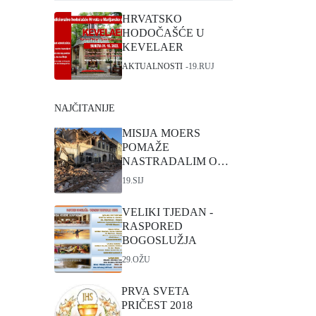
HRVATSKO
HODOČAŠĆE U
KEVELAER
AKTUALNOSTI
19.RUJ
NAJČITANIJE
MISIJA MOERS
POMAŽE
NASTRADALIM OD
POTRESA
19.SIJ
VELIKI TJEDAN -
RASPORED
BOGOSLUŽJA
29.OŽU
PRVA SVETA
PRIČEST 2018