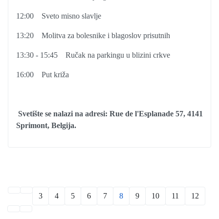
12:00
Sveto misno slavlje
13:20
Molitva za bolesnike i blagoslov prisutnih
13:30 - 15:45
Ručak na parkingu u blizini crkve
16:00
Put križa
Svetište se nalazi na adresi: Rue de l'Esplanade 57, 4141
Sprimont, Belgija.
3
4
5
6
7
8
9
10
11
12