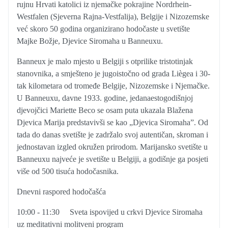
rujnu Hrvati katolici iz njemačke pokrajine Nordrhein-
Westfalen (Sjeverna Rajna-Vestfalija), Belgije i Nizozemske
već skoro 50 godina organizirano hodočaste u svetište
Majke Božje, Djevice Siromaha u Banneuxu.​
Banneux je malo mjesto u Belgiji s otprilike tristotinjak
stanovnika, a smješteno je jugoistočno od grada Liègea i 30-
tak kilometara od tromeđe Belgije, Nizozemske i Njemačke.
U Banneuxu, davne 1933. godine, jedanaestogodišnjoj
djevojčici Mariette Beco se osam puta ukazala Blažena
Djevica Marija predstavivši se kao „Djevica Siromaha”. Od
tada do danas svetište je zadržalo svoj autentičan, skroman i
jednostavan izgled okružen prirodom. Marijansko svetište u
Banneuxu najveće je svetište u Belgiji, a godišnje ga posjeti
više od 500 tisuća hodočasnika.
Dnevni raspored hodočašća
10:00 - 11:30
Sveta ispovijed u crkvi Djevice Siromaha
uz meditativni molitveni program