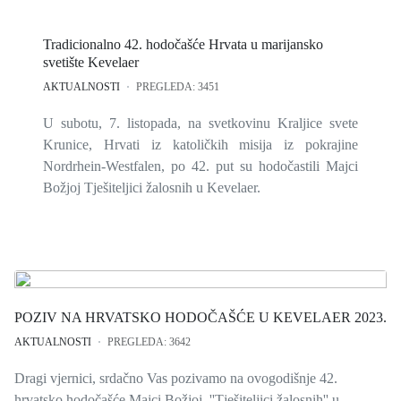
Tradicionalno 42. hodočašće Hrvata u marijansko
svetište Kevelaer
AKTUALNOSTI
PREGLEDA: 3451
U subotu, 7. listopada, na svetkovinu Kraljice svete
Krunice, Hrvati iz katoličkih misija iz pokrajine
Nordrhein-Westfalen, po 42. put su hodočastili Majci
Božjoj Tješiteljici žalosnih u Kevelaer.
POZIV NA HRVATSKO HODOČAŠĆE U KEVELAER 2023.
AKTUALNOSTI
PREGLEDA: 3642
Dragi vjernici, srdačno Vas pozivamo na ovogodišnje 42.
hrvatsko hodočašće Majci Božjoj, ''Tješiteljici žalosnih'' u