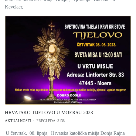
Kevelaer,
HRVATSKO TIJELOVO U MOERSU 2023
AKTUALNOSTI
PREGLEDA: 3138
U četvrtak, 08. lipnja, Hrvatska katolička misija Donja Rajna