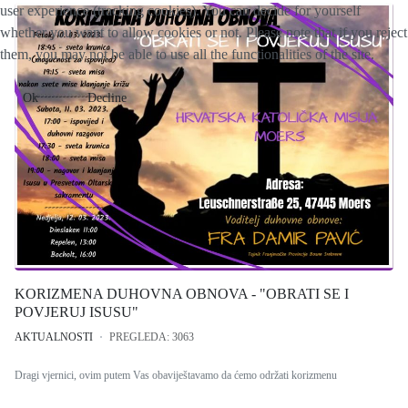
user experience (tracking cookies). You can decide for yourself
whether you want to allow cookies or not. Please note that if you reject
them, you may not be able to use all the functionalities of the site.
Ok
Decline
KORIZMENA DUHOVNA OBNOVA - "OBRATI SE I
POVJERUJ ISUSU"
AKTUALNOSTI
PREGLEDA: 3063
Dragi vjernici, ovim putem Vas obaviještavamo da ćemo održati korizmenu