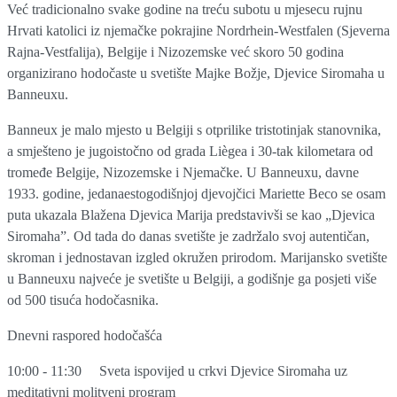
Već tradicionalno svake godine na treću subotu u mjesecu rujnu
Hrvati katolici iz njemačke pokrajine Nordrhein-Westfalen (Sjeverna
Rajna-Vestfalija), Belgije i Nizozemske već skoro 50 godina
organizirano hodočaste u svetište Majke Božje, Djevice Siromaha u
Banneuxu.​
Banneux je malo mjesto u Belgiji s otprilike tristotinjak stanovnika,
a smješteno je jugoistočno od grada Liègea i 30-tak kilometara od
tromeđe Belgije, Nizozemske i Njemačke. U Banneuxu, davne
1933. godine, jedanaestogodišnjoj djevojčici Mariette Beco se osam
puta ukazala Blažena Djevica Marija predstavivši se kao „Djevica
Siromaha”. Od tada do danas svetište je zadržalo svoj autentičan,
skroman i jednostavan izgled okružen prirodom. Marijansko svetište
u Banneuxu najveće je svetište u Belgiji, a godišnje ga posjeti više
od 500 tisuća hodočasnika.
Dnevni raspored hodočašća
10:00 - 11:30
Sveta ispovijed u crkvi Djevice Siromaha uz
meditativni molitveni program