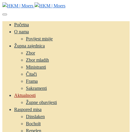
Početna
O nama
Povijest misije
Župna zajednica
Zbor
Zbor mladih
Ministranti
Čitači
Frama
Sakramenti
Aktualnosti
Župne obavijesti
Raspored misa
Dinslaken
Bocholt
Repelen