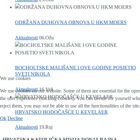
ODRŽANA DUHOVNA OBNOVA U HKM MOERS
Aktualnosti
06.Ožu
BOCHOLTSKE MALIŠANE I OVE GODINE POSJETIO
SVETI NIKOLA
We use cookies
Aktualnosti
16.Velj
We use cookies on our website. Some of them are essential for the operat
the user experience (tracking cookies). You can decide for yourself whe
reject them, you may not be able to use all the functionalities of the site
HRVATSKO HODOČAŠĆE U KEVELAER
Ok
Decline
Aktualnosti
19.Ruj
HRVATSKA KATOLIČKA MISIJA DONJA RAJNA