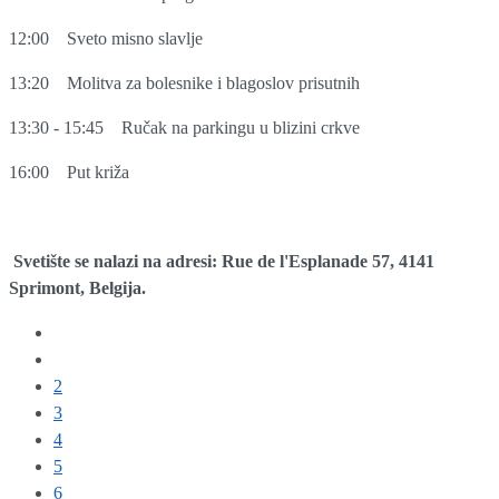
12:00
Sveto misno slavlje
13:20
Molitva za bolesnike i blagoslov prisutnih
13:30 - 15:45
Ručak na parkingu u blizini crkve
16:00
Put križa
Svetište se nalazi na adresi: Rue de l'Esplanade 57, 4141
Sprimont, Belgija.
2
3
4
5
6