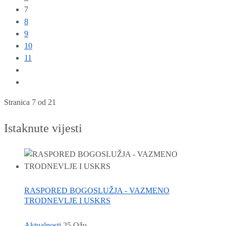
7
8
9
10
11
Stranica 7 od 21
Istaknute vijesti
RASPORED BOGOSLUŽJA - VAZMENO
TRODNEVLJE I USKRS
Aktualnosti
25.Ožu