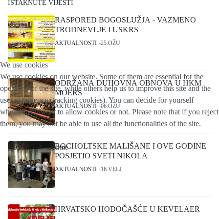
ISTAKNUTE VIJESTI
RASPORED BOGOSLUŽJA - VAZMENO
TRODNEVLJE I USKRS
AKTUALNOSTI
25.OŽU
We use cookies
We use cookies on our website. Some of them are essential for the
ODRŽANA DUHOVNA OBNOVA U HKM
operation of the site, while others help us to improve this site and the
MOERS
user experience (tracking cookies). You can decide for yourself
AKTUALNOSTI
06.OŽU
whether you want to allow cookies or not. Please note that if you reject
them, you may not be able to use all the functionalities of the site.
BOCHOLTSKE MALIŠANE I OVE GODINE
Ok
Decline
POSJETIO SVETI NIKOLA
AKTUALNOSTI
16.VELJ
HRVATSKO HODOČAŠĆE U KEVELAER