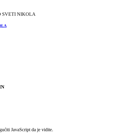
OLA
IN
ćiti JavaScript da je vidite.