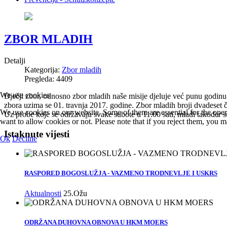
ZBOR MLADIH
Detalji
Kategorija:
Zbor mladih
Pregleda: 4409
We use cookies
Dječji zbor, odnosno zbor mladih naše misije djeluje već punu godinu 
zbora uzima se 01. travnja 2017. godine. Zbor mladih broji dvadeset 
We use cookies on our website. Some of them are essential for the opera
Uz probe koje se održavaju svake subote u 11.00 sati, mladi također 
want to allow cookies or not. Please note that if you reject them, you may
Istaknute vijesti
Ok
Decline
RASPORED BOGOSLUŽJA - VAZMENO TRODNEVLJE I USKRS
Aktualnosti
25.Ožu
ODRŽANA DUHOVNA OBNOVA U HKM MOERS