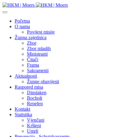
Početna
O nama
Povijest misije
Župna zajednica
Zbor
Zbor mladih
Ministranti
Čitači
Frama
Sakramenti
Aktualnosti
Župne obavijesti
Raspored misa
Dinslaken
Bocholt
Repelen
Kontakt
Statistika
Vjenčani
Kršteni
Umrli
Prevencija - Schutzkonzepte