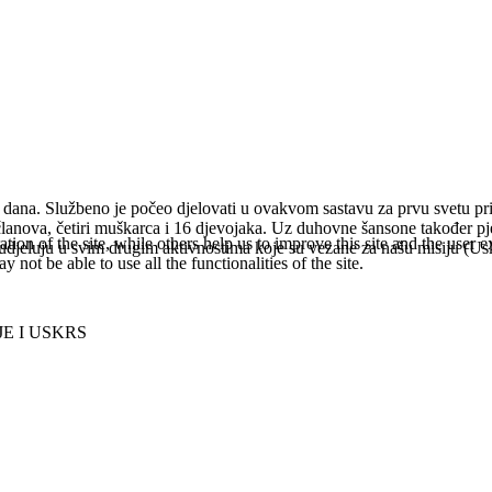
dana. Službeno je počeo djelovati u ovakvom sastavu za prvu svetu prič
članova, četiri muškarca i 16 djevojaka. Uz duhovne šansone također pj
tion of the site, while others help us to improve this site and the user
sudjeluju u svim drugim aktivnostima koje su vezane za našu misiju (Us
 not be able to use all the functionalities of the site.