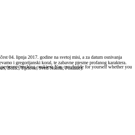
est 04. lipnja 2017. godine na svetoj misi, a za datum osnivanja
evamo i gregorijanski koral, te zabavne pjesme profanog karaktera.
 experience (tracking cookies). You can decide for yourself whether you
krs, Božić, Tijelovo, Sveti Nikola, Poklade).