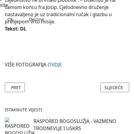
zajedništvo ne bi imalo plodova”. – istaknuo je na
site.
samom końcu fra Josip. Cjelodnevno druženje
nastavaljeno je uz tradicionalni ručak i glazbu u
Ok
Decline
prelijepom vrtu misije.
Tekst: DL
VIŠE FOTOGRAFIJA
OVDJE
PRETHODNI ČLANAK: PROSLAVA SVETOG ANTE PADOVANSKOG
SLJEDEĆI ČLA
PRET
SLJEDEĆE
ISTAKNUTE VIJESTI
RASPORED BOGOSLUŽJA - VAZMENO
TRODNEVLJE I USKRS