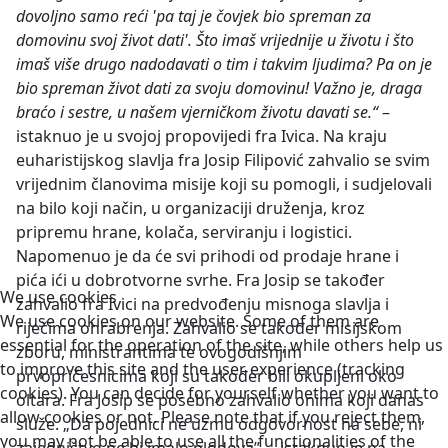
dovoljno samo reći 'pa taj je čovjek bio spreman za
domovinu svoj život dati'. Što imaš vrijednije u životu i što
imaš više drugo nadodavati o tim i takvim ljudima? Pa on je
bio spreman život dati za svoju domovinu! Važno je, draga
braćo i sestre, u našem vjerničkom životu davati se.“
–
istaknuo je u svojoj propovijedi fra Ivica. Na kraju
euharistijskog slavlja fra Josip Filipović zahvalio se svim
vrijednim članovima misije koji su pomogli, i sudjelovali
na bilo koji način, u organizaciji druženja, kroz
pripremu hrane, kolača, serviranju i logistici.
Napomenuo je da će svi prihodi od prodaje hrane i
pića ići u dobrotvorne svrhe. Fra Josip se također
We use cookies
zahvalio fra Ivici na predvođenju misnoga slavlja i
We use cookies on our website. Some of them are
riječima ohrabrenja. Zahvalio se također misijskom
essential for the operation of the site, while others help us
zboru, ministrantima te ovogodišnjim
to improve this site and the user experience (tracking
prvopričesnicima koji su također bili okupljeni oko
cookies). You can decide for yourself whether you want to
oltara. Fra Josip se posebno zahvalio onima koji danas
allow cookies or not. Please note that if you reject them,
služe. „Da pojednici ne uzmu odgovornost na sebe, ni
you may not be able to use all the functionalities of the