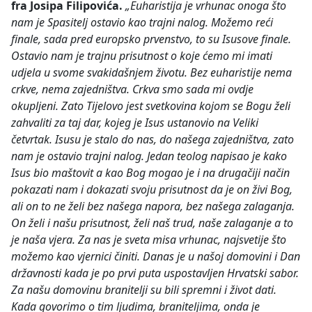
fra Josipa Filipovića.
„Euharistija je vrhunac onoga što
nam je Spasitelj ostavio kao trajni nalog. Možemo reći
finale, sada pred europsko prvenstvo, to su Isusove finale.
Ostavio nam je trajnu prisutnost o koje ćemo mi imati
udjela u svome svakidašnjem životu. Bez euharistije nema
crkve, nema zajedništva. Crkva smo sada mi ovdje
okupljeni. Zato Tijelovo jest svetkovina kojom se Bogu želi
zahvaliti za taj dar, kojeg je Isus ustanovio na Veliki
četvrtak. Isusu je stalo do nas, do našega zajedništva, zato
nam je ostavio trajni nalog. Jedan teolog napisao je kako
Isus bio maštovit a kao Bog mogao je i na drugačiji način
pokazati nam i dokazati svoju prisutnost da je on živi Bog,
ali on to ne želi bez našega napora, bez našega zalaganja.
On želi i našu prisutnost, želi naš trud, naše zalaganje a to
je naša vjera. Za nas je sveta misa vrhunac, najsvetije što
možemo kao vjernici činiti. Danas je u našoj domovini i Dan
državnosti kada je po prvi puta uspostavljen Hrvatski sabor.
Za našu domovinu branitelji su bili spremni i život dati.
Kada govorimo o tim ljudima, braniteljima, onda je