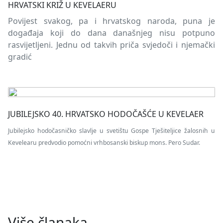
HRVATSKI KRIŽ U KEVELAERU
Povijest svakog, pa i hrvatskog naroda, puna je
događaja koji do dana današnjeg nisu potpuno
rasvijetljeni. Jednu od takvih priča svjedoči i njemački
gradić
JUBILEJSKO 40. HRVATSKO HODOČAŠĆE U KEVELAER
Jubilejsko hodočasničko slavlje u svetištu Gospe Tješiteljice žalosnih u
Kevelearu predvodio pomoćni vrhbosanski biskup mons. Pero Sudar.
Više članaka …