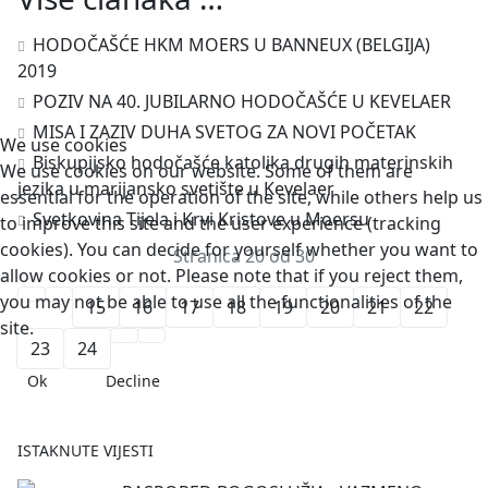
HODOČAŠĆE HKM MOERS U BANNEUX (BELGIJA)
2019
POZIV NA 40. JUBILARNO HODOČAŠĆE U KEVELAER
MISA I ZAZIV DUHA SVETOG ZA NOVI POČETAK
We use cookies
Biskupijsko hodočašće katolika drugih materinskih
We use cookies on our website. Some of them are
jezika u marijansko svetište u Kevelaer
essential for the operation of the site, while others help us
Svetkovina Tijela i Krvi Kristove u Moersu
to improve this site and the user experience (tracking
cookies). You can decide for yourself whether you want to
Stranica 20 od 30
allow cookies or not. Please note that if you reject them,
you may not be able to use all the functionalities of the
15
16
17
18
19
20
21
22
site.
23
24
Ok
Decline
ISTAKNUTE VIJESTI