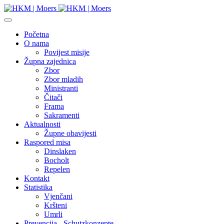
Početna
O nama
Povijest misije
Župna zajednica
Zbor
Zbor mladih
Ministranti
Čitači
Frama
Sakramenti
Aktualnosti
Župne obavijesti
Raspored misa
Dinslaken
Bocholt
Repelen
Kontakt
Statistika
Vjenčani
Kršteni
Umrli
Prevencija - Schutzkonzepte