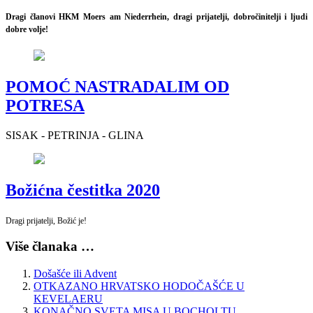
Dragi članovi HKM Moers am Niederrhein, dragi prijatelji, dobročinitelji i ljudi
dobre volje!
POMOĆ NASTRADALIM OD
POTRESA
SISAK - PETRINJA - GLINA
Božićna čestitka 2020
Dragi prijatelji, Božić je!
Više članaka …
Došašće ili Advent
OTKAZANO HRVATSKO HODOČAŠĆE U
KEVELAERU
KONAČNO SVETA MISA U BOCHOLTU