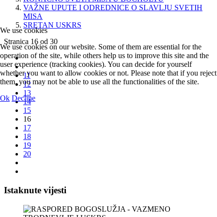
VAŽNE UPUTE I ODREDNICE O SLAVLJU SVETIH
MISA
SRETAN USKRS
We use cookies
Stranica 16 od 30
We use cookies on our website. Some of them are essential for the
operation of the site, while others help us to improve this site and the
user experience (tracking cookies). You can decide for yourself
whether you want to allow cookies or not. Please note that if you reject
11
them, you may not be able to use all the functionalities of the site.
12
13
Ok
Decline
14
15
16
17
18
19
20
Istaknute vijesti