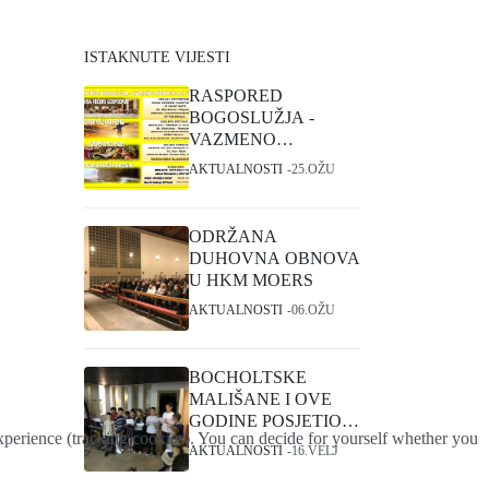
ISTAKNUTE VIJESTI
RASPORED
BOGOSLUŽJA -
VAZMENO
TRODNEVLJE I
AKTUALNOSTI
25.OŽU
USKRS
ODRŽANA
DUHOVNA OBNOVA
U HKM MOERS
AKTUALNOSTI
06.OŽU
BOCHOLTSKE
MALIŠANE I OVE
GODINE POSJETIO
 experience (tracking cookies). You can decide for yourself whether you
SVETI NIKOLA
AKTUALNOSTI
16.VELJ