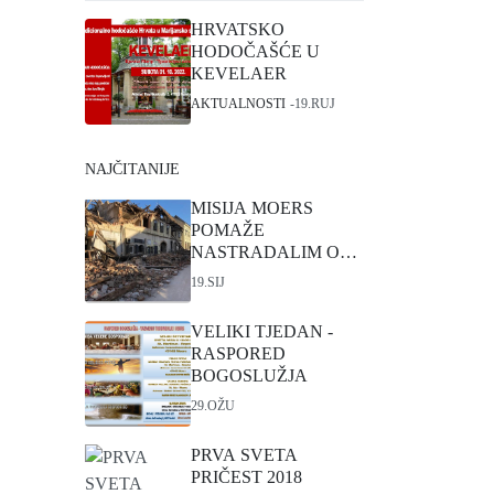
HRVATSKO
HODOČAŠĆE U
KEVELAER
AKTUALNOSTI
19.RUJ
NAJČITANIJE
MISIJA MOERS
POMAŽE
NASTRADALIM OD
POTRESA
19.SIJ
VELIKI TJEDAN -
RASPORED
BOGOSLUŽJA
29.OŽU
PRVA SVETA
PRIČEST 2018