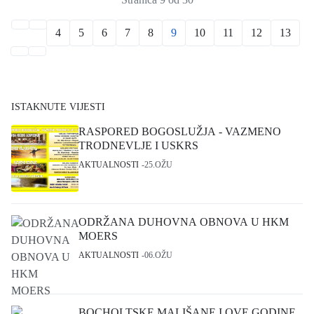
4
5
6
7
8
9
10
11
12
13
ISTAKNUTE VIJESTI
RASPORED BOGOSLUŽJA - VAZMENO
TRODNEVLJE I USKRS
AKTUALNOSTI
25.OŽU
ODRŽANA DUHOVNA OBNOVA U HKM
MOERS
AKTUALNOSTI
06.OŽU
BOCHOLTSKE MALIŠANE I OVE GODINE