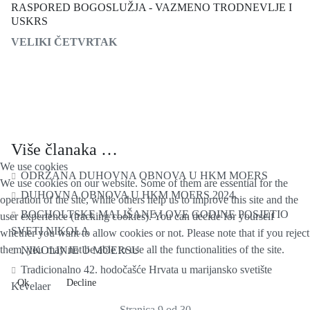
RASPORED BOGOSLUŽJA - VAZMENO TRODNEVLJE I
USKRS
VELIKI ČETVRTAK
Više članaka …
We use cookies
ODRŽANA DUHOVNA OBNOVA U HKM MOERS
We use cookies on our website. Some of them are essential for the
DUHOVNA OBNOVA U HKM MOERS 2024.
operation of the site, while others help us to improve this site and the
BOCHOLTSKE MALIŠANE I OVE GODINE POSJETIO
user experience (tracking cookies). You can decide for yourself
SVETI NIKOLA
whether you want to allow cookies or not. Please note that if you reject
them, you may not be able to use all the functionalities of the site.
NIKOLINJE U MOERSU
Tradicionalno 42. hodočašće Hrvata u marijansko svetište
Ok
Decline
Kevelaer
Stranica 9 od 30