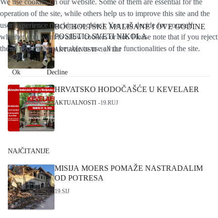
We use cookies on our website. Some of them are essential for the
operation of the site, while others help us to improve this site and the
user experience (tracking cookies). You can decide for yourself
BOCHOLTSKE MALIŠANE I OVE GODINE
POSJETIO SVETI NIKOLA
whether you want to allow cookies or not. Please note that if you reject
them, you may not be able to use all the functionalities of the site.
AKTUALNOSTI
16.VELJ
Ok
Decline
HRVATSKO HODOČAŠĆE U KEVELAER
AKTUALNOSTI
19.RUJ
NAJČITANIJE
MISIJA MOERS POMAŽE NASTRADALIM
OD POTRESA
19.SIJ