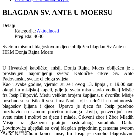
BLAGDAN SV. ANTE U MOERSU
Detalji
Kategorija:
Aktualnosti
Pregleda: 4636
Svetom misom i blagoslovom djece obilježen blagdan Sv.Ante u
HKM Donja Rajna Moers
U Hrvatskoj katoličkoj misiji Donja Rajna Moers obilježen je i
proslavljen najomiljeniji svetac Katoličke crkve Sv. Anto
Padovanski, svetac cijeloga svijeta.
Kao i svake godine, vjernici su se i ovog 13. lipnja , u 19.00 sati
okupili u misijskoj kapeli, gdje je svetu misu slavio voditelj Misije
fra Josip Filipović. Među velikim brojem župljana, u dvorištu Misije
posebno su se isticali veseli mališani, koji su došli i na antunovski
blagoslov ljiljana i djece. Upravo je djecu fra Josip posebno
pozdravio na samom početku misnoga slavlja, posvećujući ovu
svetu misu i molitvi za djecu i mlade. Crkveni zbor i Zbor Mladih
Misije uz glazbenu pratnju pastoralnog suradnika Darka
Lovrinovića uljepšali su ovaj blagdan prigodnim pjesmama svetom
We use cookies
Anti. Na samom koncu mise, fra Josip je izmolio blagoslovnu