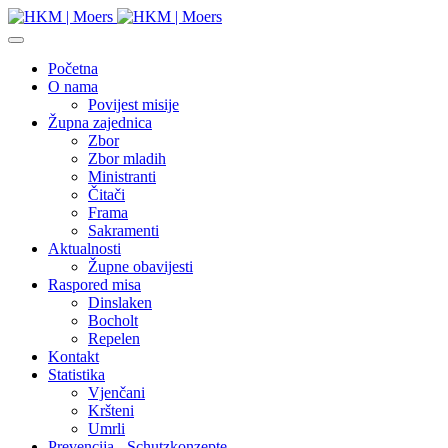
Početna
O nama
Povijest misije
Župna zajednica
Zbor
Zbor mladih
Ministranti
Čitači
Frama
Sakramenti
Aktualnosti
Župne obavijesti
Raspored misa
Dinslaken
Bocholt
Repelen
Kontakt
Statistika
Vjenčani
Kršteni
Umrli
Prevencija - Schutzkonzepte