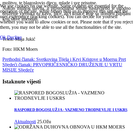
molitvu, te blagoslovio djecu, mlade i sve prisutne.
We use cookies on our website. Some of them are essential for the
Nakon misnog slavlja, u prostorijama Misije nastavljeno je ugodno
operation of the site, while others help us to improve this site and the
druženje vjernika uz kavu, piće, ali i kolače koje su donijeli župljani
user experience (tracking cookies). You can decide for yourself
koji slave imendan.
whether you want to allow cookies or not. Please note that if you reject
them, you may not be able to use all the functionalities of the site.
Ok
Decline
Tekst: Maja Jukić
Foto: HKM Moers
Prethodni članak: Svetkovina Tijela i Krvi Kristove u Moersu
Pret
Sljedeći članak: PRVOPRIČESNIČKO DRUŽENJE U VRTU
MISIJE
Sljedeće
Istaknute vijesti
RASPORED BOGOSLUŽJA - VAZMENO TRODNEVLJE I USKRS
Aktualnosti
25.Ožu