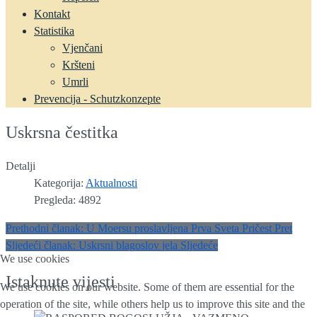
Kontakt
Statistika
Vjenčani
Kršteni
Umrli
Prevencija - Schutzkonzepte
Uskrsna čestitka
Detalji
Kategorija:
Aktualnosti
Pregleda: 4892
Prethodni članak: U Moersu proslavljena Prva Sveta Pričest
Pret
Sljedeći članak: Uskrsni blagoslov jela
Sljedeće
We use cookies
Istaknute vijesti
We use cookies on our website. Some of them are essential for the
operation of the site, while others help us to improve this site and the