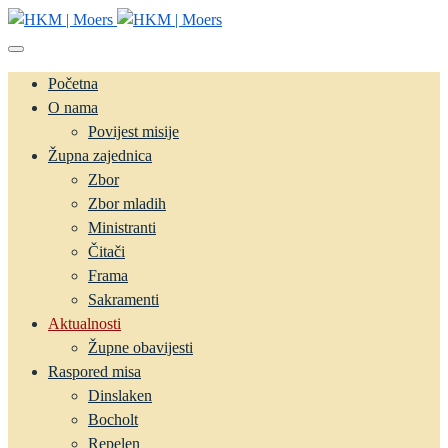
Početna
O nama
Povijest misije
Župna zajednica
Zbor
Zbor mladih
Ministranti
Čitači
Frama
Sakramenti
Aktualnosti
Župne obavijesti
Raspored misa
Dinslaken
Bocholt
Repelen