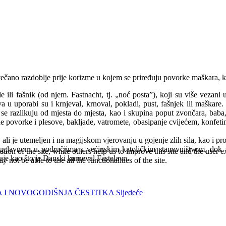
svečano razdoblje prije korizme u kojem se priređuju povorke maškara, ko
i fašnik (od njem. Fastnacht, tj. „noć posta”), koji su više vezani u
ziva u uporabi su i krnjeval, krnoval, pokladi, pust, fašnjek ili mašk
ji se razlikuju od mjesta do mjesta, kao i skupina poput zvončara, bab
povorke i plesove, bakljade, vatromete, obasipanje cvijećem, konfetima 
a, ali je utemeljen i na magijskom vjerovanju u gojenje zlih sila, kao i pr
u, uglavnom u područjima s većinskim katoličkim stanovništvom, dok 
tion of the site, while others help us to improve this site and the user
čaje kao što je Danski karneval Fastelavn.
 not be able to use all the functionalities of the site.
IĆNA I NOVOGODIŠNJA ČESTITKA
Sljedeće