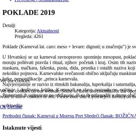
POKLADE 2019
Detalji
Kategorija:
Aktualnosti
Pregleda: 4261
Poklade (Karneval lat. caro: meso + levare: dignuti; u značenju") je 
U Hrvatskoj se uz karneval ravnopravno spominju mesopust, poklade il
moraju poštivati pravila i ritual, njihov početak i kraj. Osim tih na
maskara, mačkara, fašenka, pusta, dida, pesnika i ostalih naziva ko
nekoliko pojmova. Karnevalske svečanosti obično uključuju maskirane 
lutke, personifikacije „princa karnevala.
We use cookies
Najvjerojatnije se razvio iz rimskih bakanalija, luperkalija i saturnalij
očituje i društvena kritika. Karnevali se slave posvuda po svijet
We use cookies on our website. Some of them are essential for the opera
Protestanti ih uglavnom ne održavaju, ili su ih prilagodili u druge obi
want to allow cookies or not. Please note that if you reject them, you may
wikipedija
Ok
Decline
Prethodni članak: Karneval u Moersu
Pret
Sljedeći članak: BOŽ
Istaknute vijesti