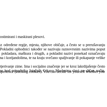
stimirani i maskirani plesovi.
z određene regije, mjesta, njihove običaje, a često se u prerušavanju
are. Pokladni ophodnici također se nazivaju raznovrsnim nazivima poput
a, pokladara, maškura i drugih, a pokladni nazivi ponekad označavaju
i korijandolima, te na kraju svečano spaljivanje ili pokapanje velike
otjerivanje zime. Ima i socijalno značenje jer se kroz lakrdijašenje često
se kod pripadnika Istočnih Crkava Maslenica slavi na sličan način.
 experience (tracking cookies). You can decide for yourself whether you