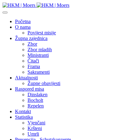
Početna
O nama
Povijest misije
Župna zajednica
Zbor
Zbor mladih
Ministranti
Čitači
Frama
Sakramenti
Aktualnosti
Župne obavijesti
Raspored misa
Dinslaken
Bocholt
Repelen
Kontakt
Statistika
Vjenčani
Kršteni
Umrli
Prevencija - Schutzkonzepte