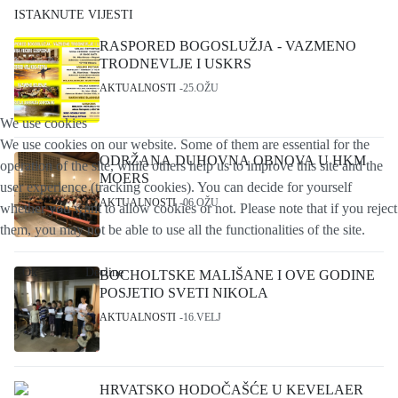
ISTAKNUTE VIJESTI
RASPORED BOGOSLUŽJA - VAZMENO
TRODNEVLJE I USKRS
AKTUALNOSTI
25.OŽU
We use cookies
We use cookies on our website. Some of them are essential for the
ODRŽANA DUHOVNA OBNOVA U HKM
operation of the site, while others help us to improve this site and the
MOERS
user experience (tracking cookies). You can decide for yourself
AKTUALNOSTI
06.OŽU
whether you want to allow cookies or not. Please note that if you reject
them, you may not be able to use all the functionalities of the site.
Ok
Decline
BOCHOLTSKE MALIŠANE I OVE GODINE
POSJETIO SVETI NIKOLA
AKTUALNOSTI
16.VELJ
HRVATSKO HODOČAŠĆE U KEVELAER