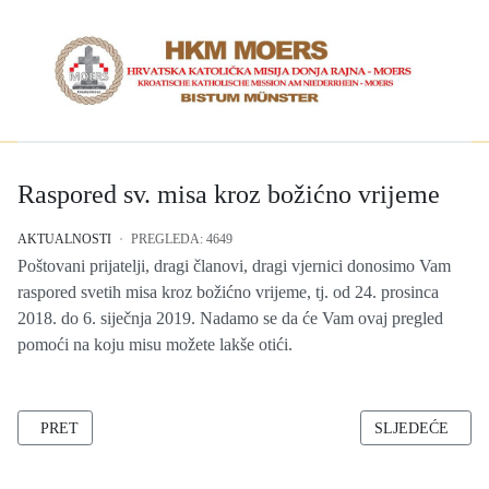
Raspored sv. misa kroz božićno vrijeme
AKTUALNOSTI
PREGLEDA: 4649
Poštovani prijatelji, dragi članovi, dragi vjernici donosimo Vam
raspored svetih misa kroz božićno vrijeme, tj. od 24. prosinca
2018. do 6. siječnja 2019. Nadamo se da će Vam ovaj pregled
pomoći na koju misu možete lakše otići.
PRETHODNI ČLANAK: BOŽIĆNA I NOVOGODIŠNJA ČESTITKA
SLJEDEĆI ČLAN
PRET
SLJEDEĆE