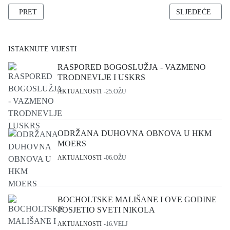
PRETHODNI ČLANAK: MLADI IZ HKM MOERS HODOČASTILI U
SLJEDEĆI ČLAN
PRET
SLJEDEĆE
ISTAKNUTE VIJESTI
RASPORED BOGOSLUŽJA - VAZMENO
TRODNEVLJE I USKRS
AKTUALNOSTI
25.OŽU
ODRŽANA DUHOVNA OBNOVA U HKM
MOERS
AKTUALNOSTI
06.OŽU
BOCHOLTSKE MALIŠANE I OVE GODINE
POSJETIO SVETI NIKOLA
AKTUALNOSTI
16.VELJ