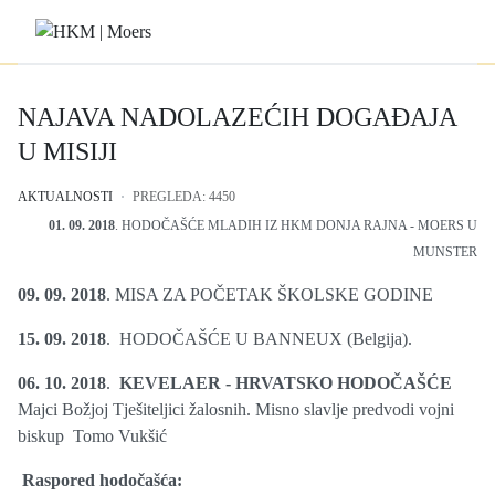
NAJAVA NADOLAZEĆIH DOGAĐAJA
U MISIJI
AKTUALNOSTI
PREGLEDA: 4450
01. 09. 2018
. HODOČAŠĆE MLADIH IZ HKM DONJA RAJNA - MOERS U
MUNSTER
09. 09. 2018
. MISA ZA POČETAK ŠKOLSKE GODINE
15. 09. 2018
. HODOČAŠĆE U BANNEUX (Belgija).
06. 10. 2018
.
KEVELAER - HRVATSKO HODOČAŠĆE
Majci Božjoj Tješiteljici žalosnih. Misno slavlje predvodi vojni
biskup Tomo Vukšić
Raspored hodočašća: