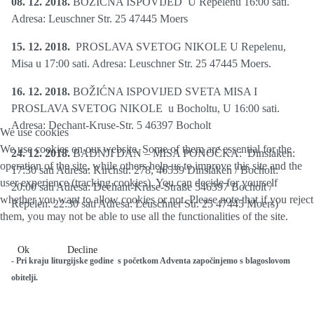
08. 12. 2018.
BOŽIĆNA ISPOVIJED U Repelenu 16:00 sati.
Adresa: Leuschner Str. 25 47445 Moers
15. 12. 2018.
PROSLAVA SVETOG NIKOLE U Repelenu,
Misa u 17:00 sati. Adresa: Leuschner Str. 25 47445 Moers.
16. 12. 2018.
BOŽIĆNA ISPOVIJED SVETA MISA I
PROSLAVA SVETOG NIKOLE u Bocholtu, U 16:00 sati.
Adresa: Dechant-Kruse-Str. 5 46397 Bocholt
We use cookies
We use cookies on our website. Some of them are essential for the
24. 12. 2018.
BADNJI DAN – MISA PONOĆKA: Dinslaken:
operation of the site, while others help us to improve this site and the
17:30 sati Adresa: Kirchstr. 278, 46539 Dinslaken / Bocholt:
user experience (tracking cookies). You can decide for yourself
20:00 sati Adresa: Dechant-Kruse-Straße 546397 Bocholt /
whether you want to allow cookies or not. Please note that if you reject
Repelen: 22:30 sati Adresa: Leuschner Str. 25 47445 Moers)
them, you may not be able to use all the functionalities of the site.
Ok
Decline
- Pri kraju liturgijske godine s početkom Adventa započinjemo s blagoslovom
obitelji.