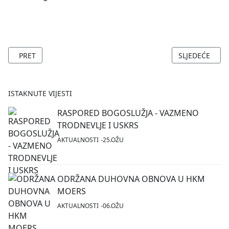
PRETHODNI ČLANAK: PROSLAVA SV. NIKOLE 2017
SLJEDEĆI ČLA
PRET
SLJEDEĆE
ISTAKNUTE VIJESTI
RASPORED BOGOSLUŽJA - VAZMENO
TRODNEVLJE I USKRS
AKTUALNOSTI
25.OŽU
ODRŽANA DUHOVNA OBNOVA U HKM
MOERS
AKTUALNOSTI
06.OŽU