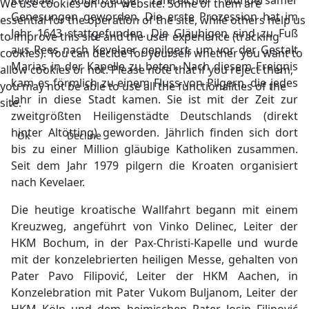
Kevelaer Augenzeuge zahlreicher wundersamer
We use cookies on our website. Some of them are
Genesungen geworden. Die erste Prozession hat im
essential for the operation of the site, while others help us
Jahr 1643 stattgefunden. Die Gläubigen sind zu Fuß
to improve this site and the user experience (tracking
aus Rees nach Kevelaer gepilgert, um vor der Gestalt
cookies). You can decide for yourself whether you want to
Marias in der Kapelle zu beten. Nach diesem Ereignis
allow cookies or not. Please note that if you reject them,
kam es förmlich zu einem Fluss von Pilgern, die jedes
you may not be able to use all the functionalities of the
Jahr in diese Stadt kamen. Sie ist mit der Zeit zur
site.
zweitgrößten Heiligenstädte Deutschlands (direkt
hinter Altötting) geworden. Jährlich finden sich dort
Ok
Decline
bis zu einer Million gläubige Katholiken zusammen.
Seit dem Jahr 1979 pilgern die Kroaten organisiert
nach Kevelaer.
Die heutige kroatische Wallfahrt begann mit einem
Kreuzweg, angeführt von Vinko Delinec, Leiter der
HKM Bochum, in der Pax-Christi-Kapelle und wurde
mit der konzelebrierten heiligen Messe, gehalten von
Pater Pavo Filipović, Leiter der HKM Aachen, in
Konzelebration mit Pater Vukom Buljanom, Leiter der