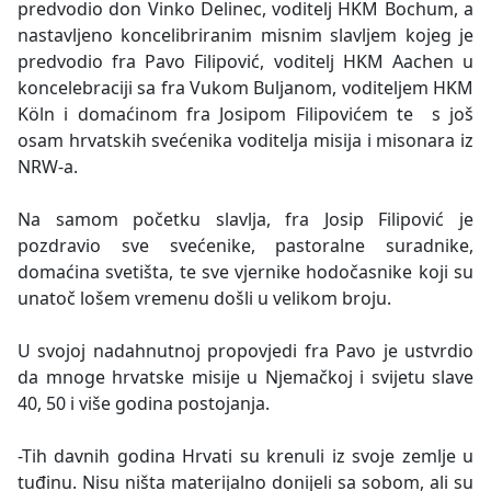
predvodio don Vinko Delinec, voditelj HKM Bochum, a
nastavljeno koncelibriranim misnim slavljem kojeg je
predvodio fra Pavo Filipović, voditelj HKM Aachen u
koncelebraciji sa fra Vukom Buljanom, voditeljem HKM
Köln i domaćinom fra Josipom Filipovićem te s još
osam hrvatskih svećenika voditelja misija i misonara iz
NRW-a.
Na samom početku slavlja, fra Josip Filipović je
pozdravio sve svećenike, pastoralne suradnike,
domaćina svetišta, te sve vjernike hodočasnike koji su
unatoč lošem vremenu došli u velikom broju.
U svojoj nadahnutnoj propovjedi fra Pavo je ustvrdio
da mnoge hrvatske misije u Njemačkoj i svijetu slave
40, 50 i više godina postojanja.
-Tih davnih godina Hrvati su krenuli iz svoje zemlje u
tuđinu. Nisu ništa materijalno donijeli sa sobom, ali su