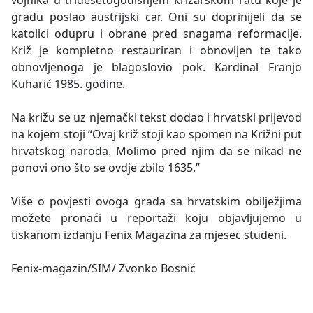
vojnika u tridesetogodišnjem križarskom ratu koje je
gradu poslao austrijski car. Oni su doprinijeli da se
katolici odupru i obrane pred snagama reformacije.
Križ je kompletno restauriran i obnovljen te tako
obnovljenoga je blagoslovio pok. Kardinal Franjo
Kuharić 1985. godine.
Na križu se uz njemački tekst dodao i hrvatski prijevod
na kojem stoji “Ovaj križ stoji kao spomen na Križni put
hrvatskog naroda. Molimo pred njim da se nikad ne
ponovi ono što se ovdje zbilo 1635.”
Više o povjesti ovoga grada sa hrvatskim obilježjima
možete pronaći u reportaži koju objavljujemo u
tiskanom izdanju Fenix Magazina za mjesec studeni.
Fenix-magazin/SIM/ Zvonko Bosnić