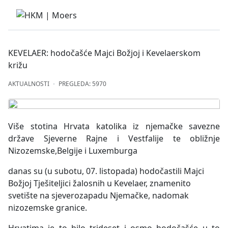
KEVELAER: hodočašće Majci Božjoj i Kevelaerskom
križu
AKTUALNOSTI
PREGLEDA: 5970
Više stotina Hrvata katolika iz njemačke savezne
države Sjeverne Rajne i Vestfalije te obližnje
Nizozemske,Belgije i Luxemburga
danas su (u subotu, 07. listopada) hodočastili Majci
Božjoj Tješiteljici žalosnih u Kevelaer, znamenito
svetište na sjeverozapadu Njemačke, nadomak
nizozemske granice.