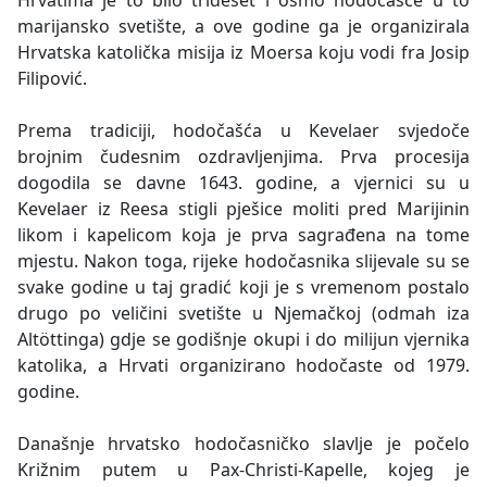
Hrvatima je to bilo trideset i osmo hodočašće u to
marijansko svetište, a ove godine ga je organizirala
Hrvatska katolička misija iz Moersa koju vodi fra Josip
Filipović.
Prema tradiciji, hodočašća u Kevelaer svjedoče
brojnim čudesnim ozdravljenjima. Prva procesija
dogodila se davne 1643. godine, a vjernici su u
Kevelaer iz Reesa stigli pješice moliti pred Marijinin
likom i kapelicom koja je prva sagrađena na tome
mjestu. Nakon toga, rijeke hodočasnika slijevale su se
svake godine u taj gradić koji je s vremenom postalo
drugo po veličini svetište u Njemačkoj (odmah iza
Altöttinga) gdje se godišnje okupi i do milijun vjernika
katolika, a Hrvati organizirano hodočaste od 1979.
godine.
Današnje hrvatsko hodočasničko slavlje je počelo
Križnim putem u Pax-Christi-Kapelle, kojeg je