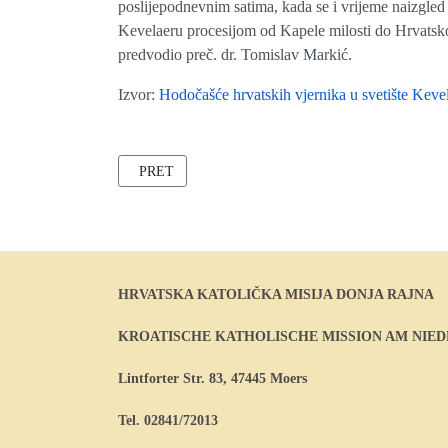
poslijepodnevnim satima, kada se i vrijeme naizgled 
Kevelaeru procesijom od Kapele milosti do Hrvatsko
predvodio preč. dr. Tomislav Markić.
Izvor:
Hodočašće hrvatskih vjernika u svetište Kevel
PRETHODNI ČLANAK: BLAGOSLOV OBITELJI I D
PRET
HRVATSKA KATOLIČKA MISIJA DONJA RAJNA
KROATISCHE KATHOLISCHE MISSION AM NIE
Lintforter Str. 83, 47445 Moers
Tel. 02841/72013