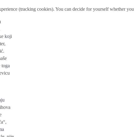
 experience (tracking cookies). You can decide for yourself whether you
u
h
ke koji
er,
ić.
naše
e toga
jevicu
aju
jihova
e
ča“,
ama
le, nije