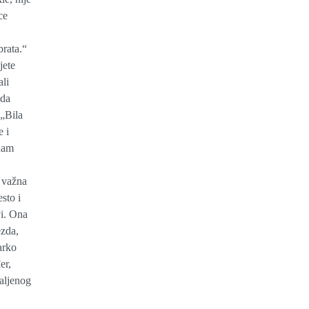
ce
brata.“
jete
ali
 da
 „Bila
e i
 nam
v važna
sto i
vi. Ona
ezda,
arko
er,
aljenog