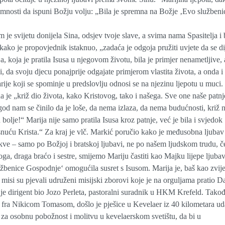
emnosti da ispuni Božju volju: „Bila je spremna na Božje ‚Evo službeni
 je svijetu donijela Sina, odsjev tvoje slave, a svima nama Spasitelja i 
kako je propovjednik istaknuo, „zadaća je odgoja pružiti uvjete da se di
ja, koja je pratila Isusa u njegovom životu, bila je primjer nenametljive, 
lji, da svoju djecu ponajprije odgajate primjerom vlastita života, a onda i
rije koji se spominje u predslovlju odnosi se na njezinu ljepotu u muci.
a je „križ dio života, kako Kristovog, tako i našega. Sve one naše patnj
 god nam se činilo da je loše, da nema izlaza, da nema budućnosti, križ
 bolje!“ Marija nije samo pratila Isusa kroz patnje, već je bila i svjedok
snuću Krista.“ Za kraj je vlč. Markić poručio kako je međusobna ljuba
Crkve – samo po Božjoj i bratskoj ljubavi, ne po našem ljudskom trudu, če
ga, draga braćo i sestre, smijemo Mariju častiti kao Majku lijepe ljuba
užbenice Gospodnje‘ omogućila susret s Isusom. Marija je, baš kao zvij
a misi su pjevali udruženi misijski zborovi koje je na orguljama pratio D
e dirigent bio Jozo Perleta, pastoralni suradnik u HKM Krefeld. Takođ
fra Nikicom Tomasom, došlo je pješice u Kevelaer iz 40 kilometara ud
u za osobnu pobožnost i molitvu u kevelaerskom svetištu, da bi u