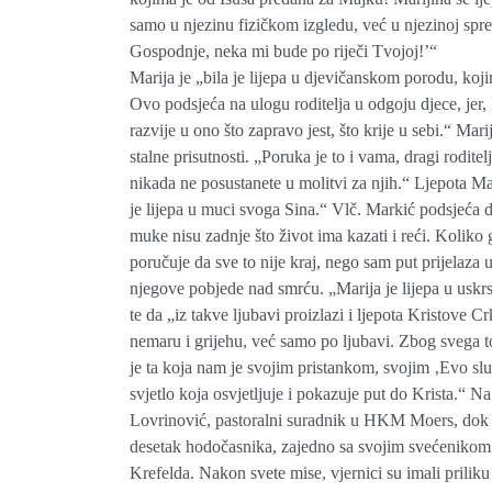
samo u njezinu fizičkom izgledu, već u njezinoj spr
Gospodnje, neka mi bude po riječi Tvojoj!’“
Marija je „bila je lijepa u djevičanskom porodu, kojim
Ovo podsjeća na ulogu roditelja u odgoju djece, jer, 
razvije u ono što zapravo jest, što krije u sebi.“ Mari
stalne prisutnosti. „Poruka je to i vama, dragi rodite
nikada ne posustanete u molitvi za njih.“ Ljepota Ma
je lijepa u muci svoga Sina.“ Vlč. Markić podsjeća d
muke nisu zadnje što život ima kazati i reći. Koliko
poručuje da sve to nije kraj, nego sam put prijelaza u
njegove pobjede nad smrću. „Marija je lijepa u uskr
te da „iz takve ljubavi proizlazi i ljepota Kristove 
nemaru i grijehu, već samo po ljubavi. Zbog svega to
je ta koja nam je svojim pristankom, svojim ‚Evo sl
svjetlo koja osvjetljuje i pokazuje put do Krista.“ N
Lovrinović, pastoralni suradnik u HKM Moers, dok j
desetak hodočasnika, zajedno sa svojim svećenikom 
Krefelda. Nakon svete mise, vjernici su imali prilik