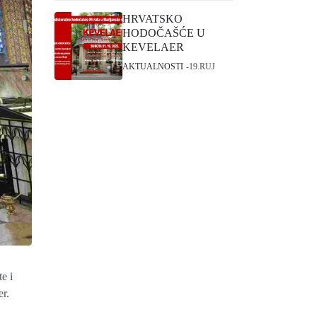
HRVATSKO
HODOČAŠĆE U
KEVELAER
AKTUALNOSTI
19.RUJ
e i
er.