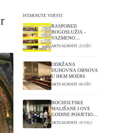
ISTAKNUTE VIJESTI
r
RASPORED
BOGOSLUŽJA -
VAZMENO
TRODNEVLJE I
AKTUALNOSTI
25.OŽU
USKRS
ODRŽANA
DUHOVNA OBNOVA
U HKM MOERS
AKTUALNOSTI
06.OŽU
BOCHOLTSKE
MALIŠANE I OVE
GODINE POSJETIO
SVETI NIKOLA
AKTUALNOSTI
16.VELJ