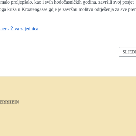
malo proljepšalo, kao i svih hodočasničkih godina, završili svoj posjet
ga križa u Kroatengasse gdje je završnu molitvu odrješenja za sve pre
aer - Živa zajednica
OMOVA 2025-2026
SLJED
SLJED
DERRHEIN