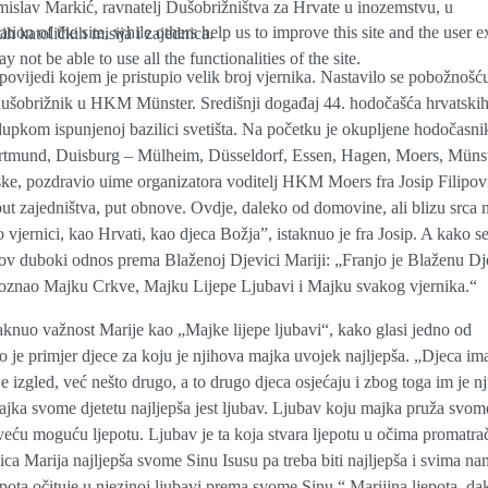
mislav Markić, ravnatelj Dušobrižništva za Hrvate u inozemstvu, u
tion of the site, while others help us to improve this site and the user
ih katoličkih misija i zajednica.
 not be able to use all the functionalities of the site.
vijedi kojem je pristupio velik broj vjernika. Nastavilo se pobožnošć
 dušobrižnik u HKM Münster. Središnji događaj 44. hodočašća hrvatski
dupkom ispunjenoj bazilici svetišta. Na početku je okupljene hodočasni
Dortmund, Duisburg – Mülheim, Düsseldorf, Essen, Hagen, Moers, Münst
mske, pozdravio uime organizatora voditelj HKM Moers fra Josip Filipov
put zajedništva, put obnove. Ovdje, daleko od domovine, ali blizu srca 
jernici, kao Hrvati, kao djeca Božja”, istaknuo je fra Josip. A kako s
jegov duboki odnos prema Blaženoj Djevici Mariji: „Franjo je Blaženu D
poznao Majku Crkve, Majku Lijepe Ljubavi i Majku svakog vjernika.“
taknuo važnost Marije kao „Majke lijepe ljubavi“, kako glasi jedno od
 je primjer djece za koju je njihova majka uvojek najljepša. „Djeca im
nije izgled, već nešto drugo, a to drugo djeca osjećaju i zbog toga im je n
ajka svome djetetu najljepša jest ljubav. Ljubav koju majka pruža svom
ajveću moguću ljepotu. Ljubav je ta koja stvara ljepotu u očima promatra
ica Marija najljepša svome Sinu Isusu pa treba biti najljepša i svima n
pota očituje u njezinoj ljubavi prema svome Sinu.“ Marijina ljepota, dak