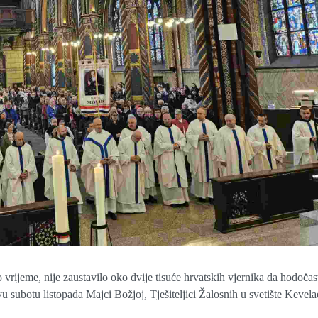
no vrijeme, nije zaustavilo oko dvije tisuće hrvatskih vjernika da hodočast
u subotu listopada Majci Božjoj, Tješiteljici Žalosnih u svetište Kevela