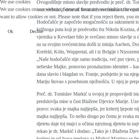
We use cookies
Ovogodišnje misno slavlje predvodio je preč. dr. To
We use cookies on our website. Some of them are essential for the opera
koncelebraciji desetak hrvatskih svećenika iz hrvatsk
want to allow cookies or not. Please note that if you reject them, you may
Hodočašće je započelo mogućnošću za sakrament ispo
križnoga puta koji je predvodio fra Nikola Kozina,
Ok
Decline
vjernika u Kevelaer bilo je svečano misno slavlje u 
su sa svojim svećenicima došli iz misija Aachen, 
Krefeld, Köln, Wuppertal, ali i iz Belgije i Nizoze
„Naše hodočašće nije samo tradicija, već put vjere, 
nebeske Majke, ponovno pronalazimo identitet – kao v
dana slavio i blagdan sv. Franje, podsjetio je na n
Mariju štovao s posebnom nježnošću. U njoj je pre
Preč. dr. Tomislav Markić u svojoj je propovijedi is
predslovlja mise u čast Blažene Djevice Marije. Uzeo
pravo: svaka je majka najljepša, jer kriterij ljepote 
majka najljepša. To nešto drugo po čemu je svaka m
djetetu daje toj majci u očima njezinog djeteta tu n
rekao je dr. Markić i dodao: „Tako je i Blažena Djev
kojima je od Isusa predana za Majku! Marijina se lje