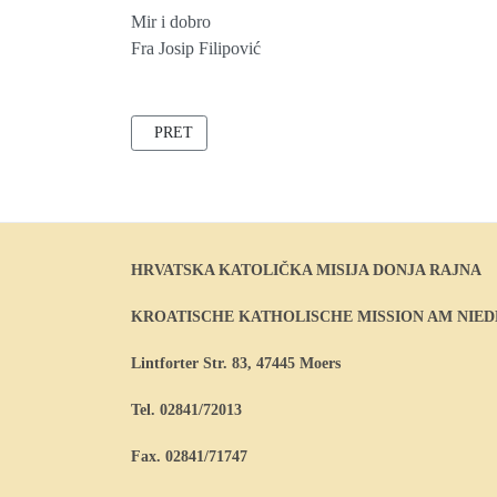
Mir i dobro
Fra Josip Filipović
PRETHODNI ČLANAK: SVIBANJ - MARIJIN MJES
PRET
HRVATSKA KATOLIČKA MISIJA DONJA RAJNA
KROATISCHE KATHOLISCHE MISSION AM NIE
Lintforter Str. 83, 47445 Moers
Tel. 02841/72013
Fax. 02841/71747