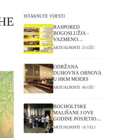
ISTAKNUTE VIJESTI
HE
RASPORED
BOGOSLUŽJA -
VAZMENO
TRODNEVLJE I
AKTUALNOSTI
25.OŽU
USKRS
ODRŽANA
DUHOVNA OBNOVA
U HKM MOERS
AKTUALNOSTI
06.OŽU
BOCHOLTSKE
MALIŠANE I OVE
GODINE POSJETIO
SVETI NIKOLA
AKTUALNOSTI
16.VELJ