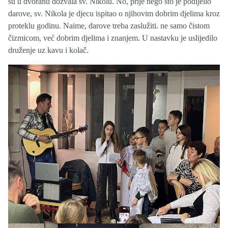
su u dvoranu dozvala sv. Nikolu. No, prije nego što je podijelio
darove, sv. Nikola je djecu ispitao o njihovim dobrim djelima kroz
proteklu godinu. Naime, darove treba zaslužiti. ne samo čistom
čizmicom, već dobrim djelima i znanjem. U nastavku je uslijedilo
druženje uz kavu i kolač.