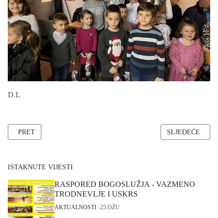
D.L
PRETHODNI ČLANAK: RASPORED SVETIH MISA U BOŽIĆNOM
SLJEDEĆI ČLAN
PRET
SLJEDEĆE
ISTAKNUTE VIJESTI
RASPORED BOGOSLUŽJA - VAZMENO
TRODNEVLJE I USKRS
AKTUALNOSTI
25.OŽU