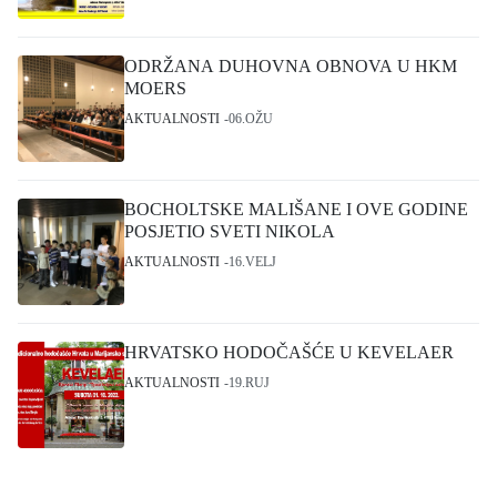
ODRŽANA DUHOVNA OBNOVA U HKM
MOERS
AKTUALNOSTI
06.OŽU
BOCHOLTSKE MALIŠANE I OVE GODINE
POSJETIO SVETI NIKOLA
AKTUALNOSTI
16.VELJ
HRVATSKO HODOČAŠĆE U KEVELAER
AKTUALNOSTI
19.RUJ