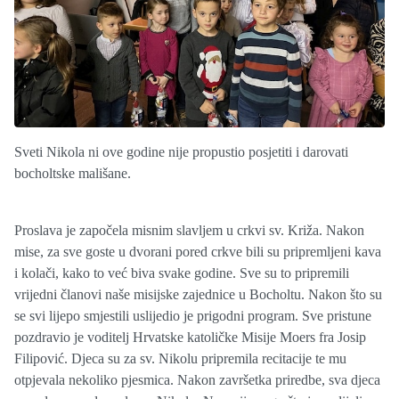
Sveti Nikola ni ove godine nije propustio posjetiti i darovati
bocholtske mališane.
Proslava je započela misnim slavljem u crkvi sv. Križa. Nakon
mise, za sve goste u dvorani pored crkve bili su pripremljeni kava
i kolači, kako to već biva svake godine. Sve su to pripremili
vrijedni članovi naše misijske zajednice u Bocholtu. Nakon što su
se svi lijepo smjestili uslijedio je prigodni program. Sve pristune
pozdravio je voditelj Hrvatske katoličke Misije Moers fra Josip
Filipović. Djeca su za sv. Nikolu pripremila recitacije te mu
otpjevala nekoliko pjesmica. Nakon završetka priredbe, sva djeca