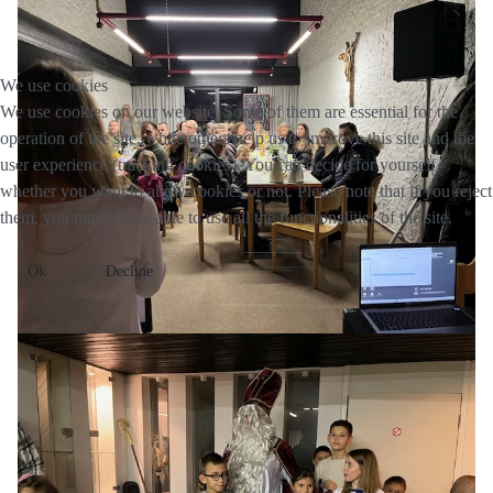
We use cookies
We use cookies on our website. Some of them are essential for the
operation of the site, while others help us to improve this site and the
user experience (tracking cookies). You can decide for yourself
whether you want to allow cookies or not. Please note that if you reject
them, you may not be able to use all the functionalities of the site.
Ok
Decline