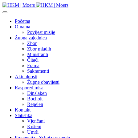
Početna
O nama
Povijest misije
Župna zajednica
Zbor
Zbor mladih
Ministranti
Čitači
Frama
Sakramenti
Aktualnosti
Župne obavijesti
Raspored misa
Dinslaken
Bocholt
Repelen
Kontakt
Statistika
Vjenčani
Kršteni
Umrli
Prevencija - Schutzkonzepte