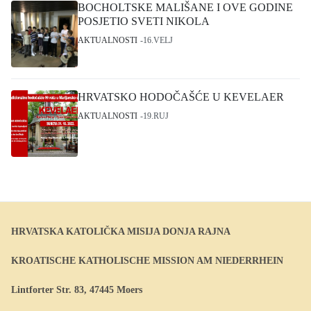
BOCHOLTSKE MALIŠANE I OVE GODINE
POSJETIO SVETI NIKOLA
AKTUALNOSTI
16.VELJ
HRVATSKO HODOČAŠĆE U KEVELAER
AKTUALNOSTI
19.RUJ
HRVATSKA KATOLIČKA MISIJA DONJA RAJNA
KROATISCHE KATHOLISCHE MISSION AM NIEDERRHEIN
Lintforter Str. 83, 47445 Moers