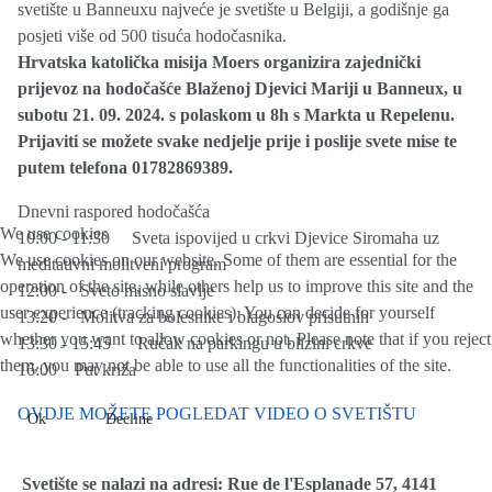
svetište u Banneuxu najveće je svetište u Belgiji, a godišnje ga
posjeti više od 500 tisuća hodočasnika.
Hrvatska katolička misija Moers organizira zajednički
prijevoz na hodočašće Blaženoj Djevici Mariji u Banneux, u
subotu 21. 09. 2024. s polaskom u 8h s Markta u Repelenu.
Prijaviti se možete svake nedjelje prije i poslije svete mise te
putem telefona 01782869389.
Dnevni raspored hodočašća
We use cookies
10:00 - 11:30 Sveta ispovijed u crkvi Djevice Siromaha uz
We use cookies on our website. Some of them are essential for the
meditativni molitveni program
operation of the site, while others help us to improve this site and the
12:00 - Sveto misno slavlje
user experience (tracking cookies). You can decide for yourself
13:20 - Molitva za bolesnike i blagoslov prisutnih
whether you want to allow cookies or not. Please note that if you reject
13:30 - 15:45 Ručak na parkingu u blizini crkve
them, you may not be able to use all the functionalities of the site.
16:00 Put križa
OVDJE MOŽETE POGLEDAT VIDEO O SVETIŠTU
Ok
Decline
Svetište se nalazi na adresi: Rue de l'Esplanade 57, 4141