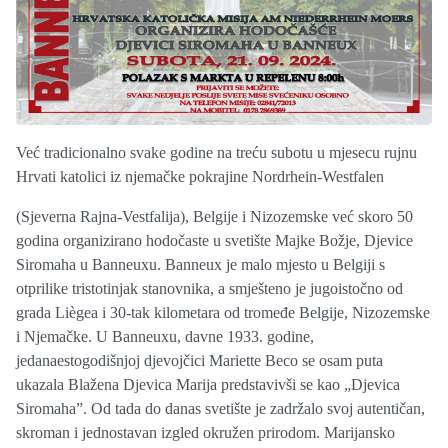
Već tradicionalno svake godine na treću subotu u mjesecu rujnu
Hrvati katolici iz njemačke pokrajine Nordrhein-Westfalen
(Sjeverna Rajna-Vestfalija), Belgije i Nizozemske već skoro 50
godina organizirano hodočaste u svetište Majke Božje, Djevice
Siromaha u Banneuxu. Banneux je malo mjesto u Belgiji s
otprilike tristotinjak stanovnika, a smješteno je jugoistočno od
grada Liègea i 30-tak kilometara od tromeđe Belgije, Nizozemske
i Njemačke. U Banneuxu, davne 1933. godine,
jedanaestogodišnjoj djevojčici Mariette Beco se osam puta
ukazala Blažena Djevica Marija predstavivši se kao „Djevica
Siromaha”. Od tada do danas svetište je zadržalo svoj autentičan,
skroman i jednostavan izgled okružen prirodom. Marijansko