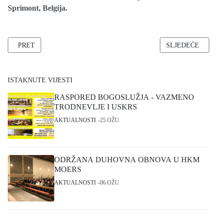
Sprimont, Belgija.
PRETHODNI ČLANAK: VJERNICI IZ HKM MOERS HODOČASTILI
SLJEDEĆI ČLA
PRET
SLJEDEĆE
ISTAKNUTE VIJESTI
RASPORED BOGOSLUŽJA - VAZMENO
TRODNEVLJE I USKRS
AKTUALNOSTI
25.OŽU
ODRŽANA DUHOVNA OBNOVA U HKM
MOERS
AKTUALNOSTI
06.OŽU