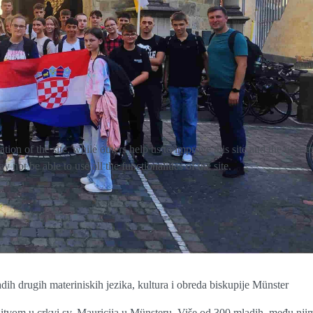
tion of the site, while others help us to improve this site and the user
 not be able to use all the functionalities of the site.
h drugih materiniskih jezika, kultura i obreda biskupije Münster
litvom u crkvi sv. Mauricija u Münsteru. Više od 300 mladih, među njim