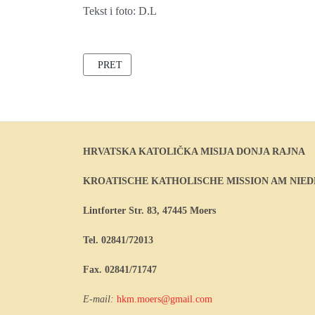
Tekst i foto: D.L
PRETHODNI ČLANAK: HODOČAŠĆE DJEVICI S
PRET
HRVATSKA KATOLIČKA MISIJA DONJA RAJNA
KROATISCHE KATHOLISCHE MISSION AM NIE
Lintforter Str. 83, 47445 Moers
Tel. 02841/72013
Fax. 02841/71747
E-mail:
hkm.moers@gmail.com