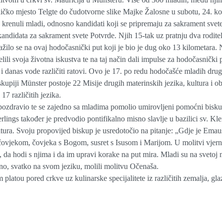
čko mjesto Telgte do čudotvorne slike Majke Žalosne u subotu, 24. k
renuli mladi, odnosno kandidati koji se pripremaju za sakrament svet
idata za sakrament svete Potvrde. Njih 15-tak uz pratnju dva roditel
ilo se na ovaj hodočasnički put koji je bio je dug oko 13 kilometara. 
lili svoja životna iskustva te na taj način dali impulse za hodočasnički 
i danas vode različiti ratovi. Ovo je 17. po redu hodočašće mladih drug
skupiji Münster postoje 22 Misije drugih materinskih jezika, kultura i o
 17 različitih jezika.
no pozdravio te se zajedno sa mladima pomolio umirovljeni pomoćni bisk
rlings također je predvodio pontifikalno misno slavlje u bazilici sv. Kl
ltura. Svoju propovijed biskup je usredotočio na pitanje: „Gdje je Emau
s čovjekom, čovjeka s Bogom, susret s Isusom i Marijom. U molitvi vjern
da hodi s njima i da im upravi korake na put mira. Mladi su na svetoj 
edno, svatko na svom jeziku, molili molitvu Očenaša.
latou pored crkve uz kulinarske specijalitete iz različitih zemalja, gla