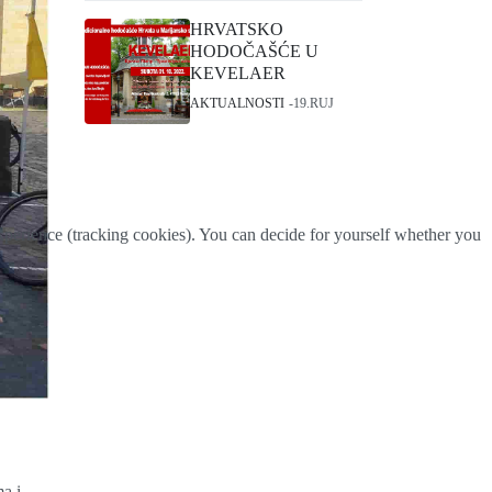
HRVATSKO
HODOČAŠĆE U
KEVELAER
AKTUALNOSTI
19.RUJ
 experience (tracking cookies). You can decide for yourself whether you
a i