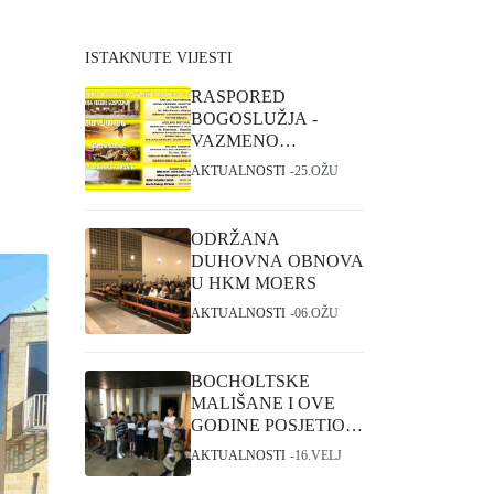
ISTAKNUTE VIJESTI
RASPORED
BOGOSLUŽJA -
VAZMENO
TRODNEVLJE I
AKTUALNOSTI
25.OŽU
USKRS
ODRŽANA
DUHOVNA OBNOVA
U HKM MOERS
AKTUALNOSTI
06.OŽU
BOCHOLTSKE
MALIŠANE I OVE
GODINE POSJETIO
SVETI NIKOLA
AKTUALNOSTI
16.VELJ