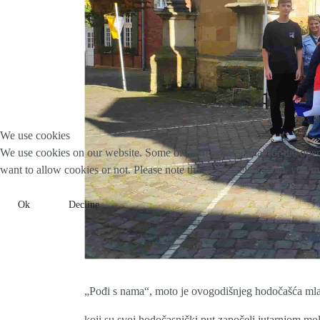
We use cookies
We use cookies on our website. Some of them are essential for the opera
want to allow cookies or not. Please note that if you reject them, you may
Ok
Decline
„Pođi s nama“, moto je ovogodišnjeg hodočašća mladi
koji su svoj hodočasnički put započeli jutarnjom mo