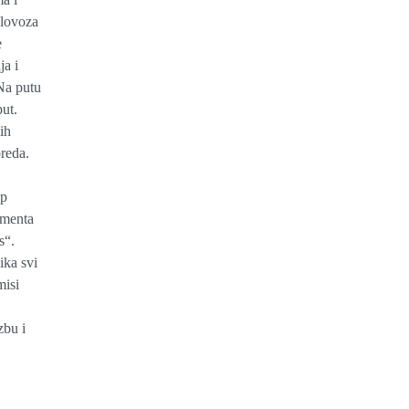
olovoza
e
ja i
Na putu
put.
ih
breda.
up
ementa
s“.
ika svi
misi
zbu i