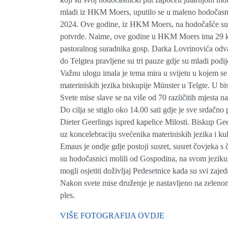
mladi iz HKM Moers, uputilo se u maleno hodočasni
2024. Ove godine, iz HKM Moers, na hodočašće su k
potvrde. Naime, ove godine u HKM Moers ima 29 kand
pastoralnog suradnika gosp. Darka Lovrinovića odvaž
do Telgtea pravljene su tri pauze gdje su mladi podije
Važnu ulogu imala je tema mira u svijetu u kojem se 
materiniskih jezika biskupije Münster u Telgte. U bi
Svete mise slave se na više od 70 različitih mjesta na
Do cilja se stiglo oko 14.00 sati gdje je sve srdač
Dieter Geerlings ispred kapelice Milosti. Biskup Gee
uz koncelebraciju svećenika materiniskih jezika i ku
Emaus je ondje gdje postoji susret, susret čovjeka 
su hodočasnici molili od Gospodina, na svom jeziku, 
mogli osjetiti doživljaj Pedesetnice kada su svi zaj
Nakon svete mise druženje je nastavljeno na zelenom p
ples.
VIŠE FOTOGRAFIJA OVDJE