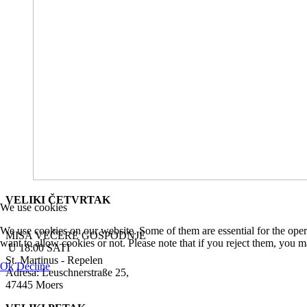
VELIKI ČETVRTAK
We use cookies
We use cookies on our website. Some of them are essential for the opera
MISA VEČERE GOSPODNJE
want to allow cookies or not. Please note that if you reject them, you may
U 18:00 SATI
St. Martinus - Repelen
Ok
Decline
Adresa: Leuschnerstraße 25,
47445 Moers