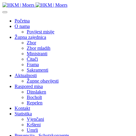
Početna
O nama
Povijest misije
Župna zajednica
Zbor
Zbor mladih
Ministranti
Čitači
Frama
Sakramenti
Aktualnosti
Župne obavijesti
Raspored misa
Dinslaken
Bocholt
Repelen
Kontakt
Statistika
Vjenčani
Kršteni
Umrli
Prevencija - Schutzkonzepte