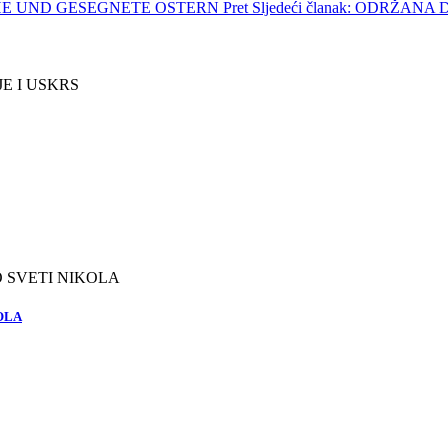
FROHE UND GESEGNETE OSTERN
Pret
Sljedeći članak: ODRŽ
OLA