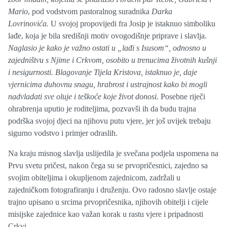
Mario
, pod vodstvom pastoralnog suradnika
Darka
Lovrinovića.
U svojoj propovijedi fra Josip je istaknuo simboliku
lađe, koja je bila središnji motiv ovogodišnje priprave i slavlja.
Naglasio je kako je važno ostati u „lađi s Isusom“, odnosno u
zajedništvu s Njime i Crkvom, osobito u trenucima životnih kušnji
i nesigurnosti. Blagovanje Tijela Kristova, istaknuo je, daje
vjernicima duhovnu snagu, hrabrost i ustrajnost kako bi mogli
nadvladati sve oluje i teškoće koje život donosi.
Posebne riječi
ohrabrenja uputio je roditeljima, pozvavši ih da budu trajna
podrška svojoj djeci na njihovu putu vjere, jer još uvijek trebaju
sigurno vodstvo i primjer odraslih.
Na kraju misnog slavlja uslijedila je svečana podjela uspomena na
Prvu svetu pričest, nakon čega su se prvopričesnici, zajedno sa
svojim obiteljima i okupljenom zajednicom, zadržali u
zajedničkom fotografiranju i druženju. Ovo radosno slavlje ostaje
trajno upisano u srcima prvopričesnika, njihovih obitelji i cijele
misijske zajednice kao važan korak u rastu vjere i pripadnosti
Crkvi.