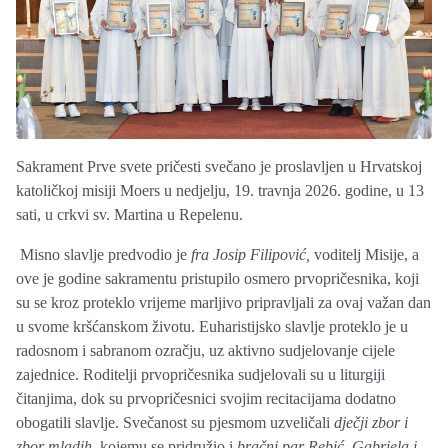
Sakrament Prve svete pričesti svečano je proslavljen u Hrvatskoj
katoličkoj misiji Moers u nedjelju, 19. travnja 2026. godine, u 13
sati, u crkvi sv. Martina u Repelenu.
Misno slavlje predvodio je
fra Josip Filipović,
voditelj Misije, a
ove je godine sakramentu pristupilo osmero prvopričesnika, koji
su se kroz proteklo vrijeme marljivo pripravljali za ovaj važan dan
u svome kršćanskom životu. Euharistijsko slavlje proteklo je u
radosnom i sabranom ozračju, uz aktivno sudjelovanje cijele
zajednice. Roditelji prvopričesnika sudjelovali su u liturgiji
čitanjima, dok su prvopričesnici svojim recitacijama dodatno
obogatili slavlje. Svečanost su pjesmom uzveličali
dječji zbor i
zbor mladih,
kojemu se pridružio i
bračni par Rebić, Gabriela i