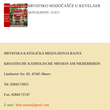
HRVATSKO HODOČAŠĆE U KEVELAER
AKTUALNOSTI
19.RUJ
HRVATSKA KATOLIČKA MISIJA DONJA RAJNA
KROATISCHE KATHOLISCHE MISSION AM NIEDERRHEIN
Lintforter Str. 83, 47445 Moers
Tel. 02841/72013
Fax. 02841/71747
E-mail:
hkm.moers@gmail.com