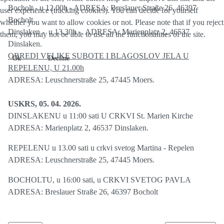
Bocholt - u 12.00h - ADRESA: Breslauer Straße 26, 46397
user experience (tracking cookies). You can decide for yourself
Bocholt
whether you want to allow cookies or not. Please note that if you reject
Dinslaken - u 13.30h - ADRESA: Marienplatz 2, 46537
them, you may not be able to use all the functionalities of the site.
Dinslaken.
OBREDI VELIKE SUBOTE I BLAGOSLOV JELA U
Ok
Decline
REPELENU, U 21.00h
ADRESA: Leuschnerstraße 25, 47445 Moers.
USKRS, 05. 04. 2026.
DINSLAKENU u 11:00 sati U CRKVI St. Marien Kirche
ADRESA: Marienplatz 2, 46537 Dinslaken.
REPELENU u 13.00 sati u crkvi svetog Martina - Repelen
ADRESA: Leuschnerstraße 25, 47445 Moers.
BOCHOLTU, u 16:00 sati, u CRKVI SVETOG PAVLA
ADRESA: Breslauer Straße 26, 46397 Bocholt