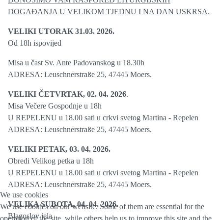
DOGAĐANJA U VELIKOM TJEDNU I NA DAN USKRSA.
VELIKI UTORAK 31.03. 2026.
Od 18h ispovijed
Misa u čast Sv. Ante Padovanskog u 18.30h
ADRESA: Leuschnerstraße 25, 47445 Moers.
VELIKI ČETVRTAK, 02. 04. 2026
.
Misa Večere Gospodnje u 18h
U REPELENU u 18.00 sati u crkvi svetog Martina - Repelen
ADRESA: Leuschnerstraße 25, 47445 Moers.
VELIKI PETAK, 03. 04. 2026.
Obredi Velikog petka u 18h
U REPELENU u 18.00 sati u crkvi svetog Martina - Repelen
ADRESA: Leuschnerstraße 25, 47445 Moers.
We use cookies
VELIKA SUBOTA, 04. 04. 2026.
We use cookies on our website. Some of them are essential for the
Blagoslov jela
operation of the site, while others help us to improve this site and the