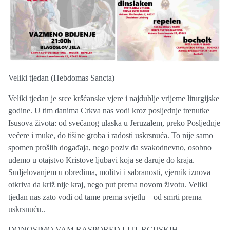
Veliki tjedan (Hebdomas Sancta)
Veliki tjedan je srce kršćanske vjere i najdublje vrijeme liturgijske
godine. U tim danima Crkva nas vodi kroz posljednje trenutke
Isusova života: od svečanog ulaska u Jeruzalem, preko Posljednje
večere i muke, do tišine groba i radosti uskrsnuća. To nije samo
spomen prošlih događaja, nego poziv da svakodnevno, osobno
uđemo u otajstvo Kristove ljubavi koja se daruje do kraja.
Sudjelovanjem u obredima, molitvi i sabranosti, vjernik iznova
otkriva da križ nije kraj, nego put prema novom životu. Veliki
tjedan nas zato vodi od tame prema svjetlu – od smrti prema
uskrsnuću..
DONOSIMO VAM RASPORED LITURGIJSKIH