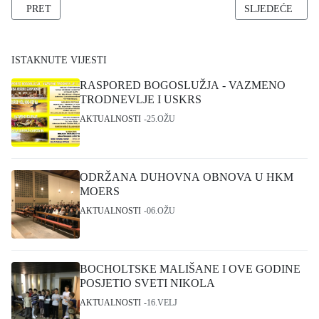
PRETHODNI ČLANAK: SRETAN I BLAGOSLOVLJEN USKRS - FR
SLJEDEĆI ČLA
PRET
SLJEDEĆE
ISTAKNUTE VIJESTI
RASPORED BOGOSLUŽJA - VAZMENO
TRODNEVLJE I USKRS
AKTUALNOSTI
25.OŽU
ODRŽANA DUHOVNA OBNOVA U HKM
MOERS
AKTUALNOSTI
06.OŽU
BOCHOLTSKE MALIŠANE I OVE GODINE
POSJETIO SVETI NIKOLA
AKTUALNOSTI
16.VELJ