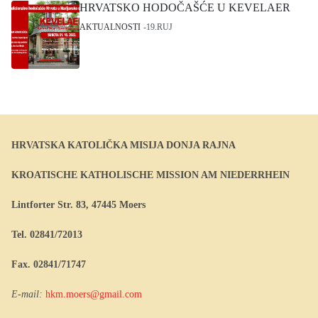
HRVATSKO HODOČAŠĆE U KEVELAER
AKTUALNOSTI
19.RUJ
HRVATSKA KATOLIČKA MISIJA DONJA RAJNA
KROATISCHE KATHOLISCHE MISSION AM NIEDERRHEIN
Lintforter Str. 83, 47445 Moers
Tel. 02841/72013
Fax. 02841/71747
E-mail:
hkm.moers@gmail.com