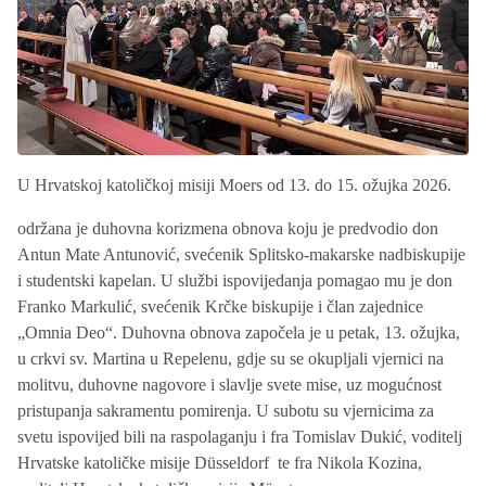
U Hrvatskoj katoličkoj misiji Moers od 13. do 15. ožujka 2026.
održana je duhovna korizmena obnova koju je predvodio don
Antun Mate Antunović, svećenik Splitsko-makarske nadbiskupije
i studentski kapelan. U službi ispovijedanja pomagao mu je don
Franko Markulić, svećenik Krčke biskupije i član zajednice
„Omnia Deo“. Duhovna obnova započela je u petak, 13. ožujka,
u crkvi sv. Martina u Repelenu, gdje su se okupljali vjernici na
molitvu, duhovne nagovore i slavlje svete mise, uz mogućnost
pristupanja sakramentu pomirenja. U subotu su vjernicima za
svetu ispovijed bili na raspolaganju i fra Tomislav Dukić, voditelj
Hrvatske katoličke misije Düsseldorf te fra Nikola Kozina,