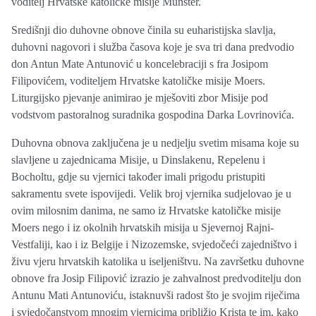
voditelj Hrvatske katoličke misije Münster.
Središnji dio duhovne obnove činila su euharistijska slavlja,
duhovni nagovori i služba časova koje je sva tri dana predvodio
don Antun Mate Antunović u koncelebraciji s fra Josipom
Filipovićem, voditeljem Hrvatske katoličke misije Moers.
Liturgijsko pjevanje animirao je mješoviti zbor Misije pod
vodstvom pastoralnog suradnika gospodina Darka Lovrinovića.
Duhovna obnova zaključena je u nedjelju svetim misama koje su
slavljene u zajednicama Misije, u Dinslakenu, Repelenu i
Bocholtu, gdje su vjernici također imali prigodu pristupiti
sakramentu svete ispovijedi. Velik broj vjernika sudjelovao je u
ovim milosnim danima, ne samo iz Hrvatske katoličke misije
Moers nego i iz okolnih hrvatskih misija u Sjevernoj Rajni-
Vestfaliji, kao i iz Belgije i Nizozemske, svjedočeći zajedništvo i
živu vjeru hrvatskih katolika u iseljeništvu. Na završetku duhovne
obnove fra Josip Filipović izrazio je zahvalnost predvoditelju don
Antunu Mati Antunoviću, istaknuvši radost što je svojim riječima
i svjedočanstvom mnogim vjernicima približio Krista te im, kako