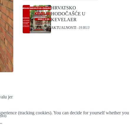
HRVATSKO
HODOČAŠĆE U
KEVELAER
AKTUALNOSTI
19.RUJ
alu jer
 experience (tracking cookies). You can decide for yourself whether you
 svo
 –