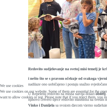
Redovito sudjelovanje na svetoj misi temelj je kr
i nešto što se s pravom očekuje od svakoga vjern
nadilaze ono uobičajeno i postaju snažno svjedočans
We use cookies
We use cookies on our website. Some of them are essential for the opera
U Repelenu redovito na misna slavlja dolazi
obitelj
want to allow cookies or not. Please note that if you reject them, you may
njihovo četvero djece redovito ministrira na svetim 
Vinko i Danijela
sa svojom djecom vjerno sudjeluje n