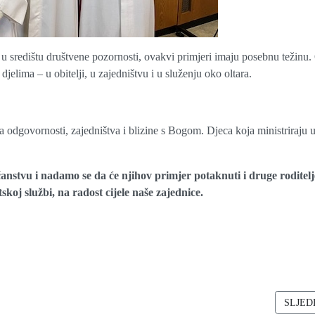
u središtu društvene pozornosti, ovakvi primjeri imaju posebnu težinu.
jelima – u obitelji, u zajedništvu i u služenju oko oltara.
la odgovornosti, zajedništva i blizine s Bogom. Djeca koja ministriraju 
anstvu i nadamo se da će njihov primjer potaknuti i druge roditelj
koj službi, na radost cijele naše zajednice.
BRAĆENJA, ZAJEDNIŠTVA I NADE
SLJED
SLJED