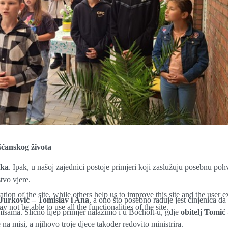
šćanskog života
ika
. Ipak, u našoj zajednici postoje primjeri koji zaslužuju posebnu pohv
tvo vjere.
tion of the site, while others help us to improve this site and the user
 Jurković – Tomislav i Ana
, a ono što posebno raduje jest činjenica da
 not be able to use all the functionalities of the site.
misama. Slično lijep primjer nalazimo i u Bocholt-u, gdje
obitelj Tomić
a misi, a njihovo troje djece također redovito ministrira.