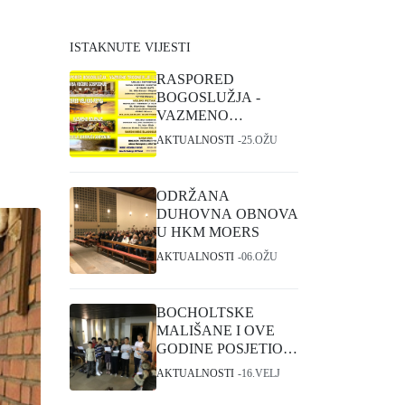
ISTAKNUTE VIJESTI
RASPORED
BOGOSLUŽJA -
VAZMENO
TRODNEVLJE I
AKTUALNOSTI
25.OŽU
USKRS
ODRŽANA
DUHOVNA OBNOVA
U HKM MOERS
AKTUALNOSTI
06.OŽU
BOCHOLTSKE
MALIŠANE I OVE
GODINE POSJETIO
SVETI NIKOLA
AKTUALNOSTI
16.VELJ