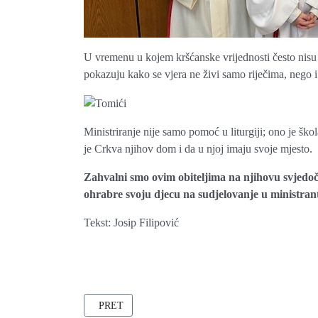
U vremenu u kojem kršćanske vrijednosti često nisu 
pokazuju kako se vjera ne živi samo riječima, nego i d
Ministriranje nije samo pomoć u liturgiji; ono je ško
je Crkva njihov dom i da u njoj imaju svoje mjesto.
Zahvalni smo ovim obiteljima na njihovu svjedoč
ohrabre svoju djecu na sudjelovanje u ministrants
Tekst: Josip Filipović
PRETHODNI ČLANAK: KORIZMENI HOD – PUT O
PRET