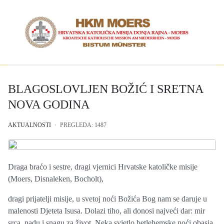
BLAGOSLOVLJEN BOŽIĆ I SRETNA
NOVA GODINA
AKTUALNOSTI
PREGLEDA: 1487
Draga braćo i sestre, dragi vjernici Hrvatske katoličke misije
(Moers, Disnaleken, Bocholt),
dragi prijatelji misije, u svetoj noći Božića Bog nam se daruje u
malenosti Djeteta Isusa. Dolazi tiho, ali donosi najveći dar: mir
srca, nadu i snagu za život. Neka svjetlo betlehemske noći obasja