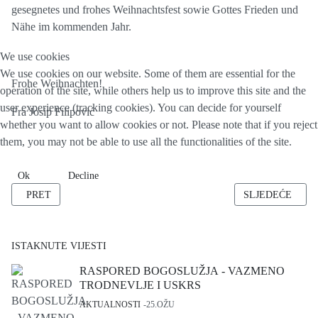
gesegnetes und frohes Weihnachtsfest sowie Gottes Frieden und
Nähe im kommenden Jahr.
We use cookies
We use cookies on our website. Some of them are essential for the
Frohe Weihnachten!
operation of the site, while others help us to improve this site and the
user experience (tracking cookies). You can decide for yourself
Fra Josip Filipović
whether you want to allow cookies or not. Please note that if you reject
them, you may not be able to use all the functionalities of the site.
Ok
Decline
PRETHODNI ČLANAK: RASPORED SVETIH MISA BOŽIĆNO VRIJ
SLJEDEĆI ČLAN
PRET
SLJEDEĆE
ISTAKNUTE VIJESTI
RASPORED BOGOSLUŽJA - VAZMENO
TRODNEVLJE I USKRS
AKTUALNOSTI
25.OŽU