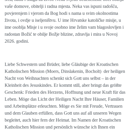
vaše domove, obitelji i radna mjesta. Neka vas ispuni radošću,
povjerenjem i vjerom da Bog hodi s nama u svim okolnostima
života, i ovdje u iseljeništvu. U ime Hrvatske katoličke misije, u
ime osoblja Misje i u svoje osobno ime želim vam blagoslovljen i
radostan Božić te obilje Božje blizine, zdravlja i mira u Novoj
2026. godini.
Liebe Schwestern und Brüder, liebe Gläubige der Kroatischen
Katholischen Mission (Moers, Dinslakenin, Bocholt) der heiligen
Nacht von Weihnachten schenkt sich Gott uns selbst – in der
Kleinheit des Jesuskindes. Er kommt still, aber bringt das größte
Geschenk: Frieden des Herzens, Hoffnung und neue Kraft für das
Leben. Möge das Licht der Heiligen Nacht Ihre Häuser, Familien
und Arbeitsplätze erleuchten. Möge es Sie mit Freude, Vertrauen
und dem Glauben erfüllen, dass Gott uns auf all unseren Wegen
begleitet, auch hier fern der Heimat. Im Namen der Kroatischen
Katholischen Mission und persönlich wünsche ich Ihnen ein